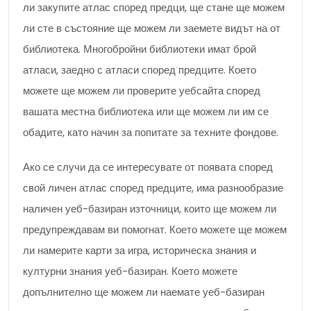
ли закупите атлас според предци, ще стане ще можем
ли сте в състояние ще можем ли заемете видът на от
библиотека. Многобройни библиотеки имат брой
атласи, заедно с атласи според предците. Което
можете ще можем ли проверите уебсайта според
вашата местна библиотека или ще можем ли им се
обадите, като начин за попитате за техните фондове.
Ако се случи да се интересувате от появата според
свой личен атлас според предците, има разнообразие
наличен уеб-базиран източници, които ще можем ли
предупреждавам ви помогнат. Което можете ще можем
ли намерите карти за игра, историческа знания и
културни знания уеб-базиран. Което можете
допълнително ще можем ли наемате уеб-базиран