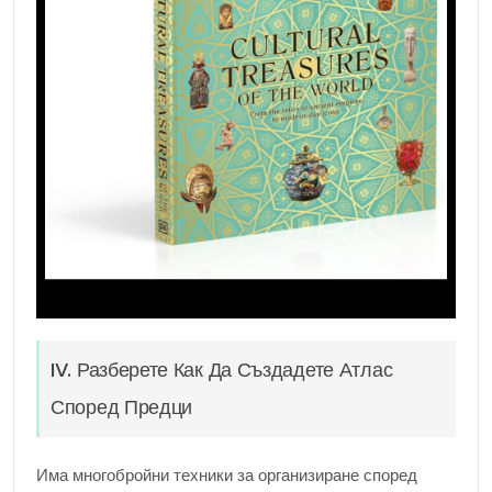
IV. Разберете Как Да Създадете Атлас
Според Предци
Има многобройни техники за организиране според