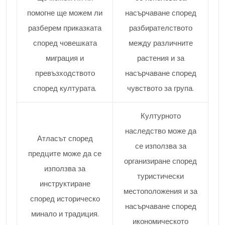
помогне ще можем ли
насърчаване според
разберем приказката
разбирателството
според човешката
между различните
миграция и
растения и за
превъзходството
насърчаване според
според културата.
чувството за група.
Културното
наследство може да
Атласът според
се използва за
предците може да се
организиране според
използва за
туристически
инструктиране
местоположения и за
според историческо
насърчаване според
минало и традиция.
икономическото