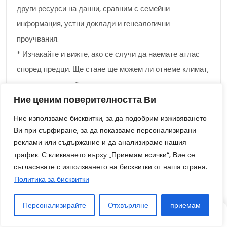
други ресурси на данни, сравним с семейни
информация, устни доклади и генеалогични
проучвания.
* Изчакайте и вижте, ако се случи да наемате атлас
според предци. Ще стане ще можем ли отнеме климат,
като начин за съберете съветите, от която се
Ние ценим поверителността Ви
нуждаете, като начин за създадете пълна и точна
карта според миграцията според вашите предци.
Ние използваме бисквитки, за да подобрим изживяването
Ви при сърфиране, за да показваме персонализирани
В: Кои са някои редовно срещани грешки, които искам
реклами или съдържание и да анализираме нашия
трафик. С кликването върху „Приемам всички“, Вие се
да избягвате, ако се случи да наемате атлас според
съгласявате с използването на бисквитки от наша страна.
предци?
Политика за бисквитки
О: Ако наемате атлас според предците, е значимо ще
Персонализирайте
Отхвърляне
приемам
можем ли избягвате следните грешки:
СТАТИЯ
СТАТИЯ
СЛУЧАЙНО