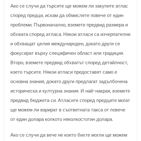
Ако се случи да търсите ще можем ли закупите атлас
според предци, искам да обмислете повече от един
проблеми. Първоначално, вземете предвид размера и
обхвата според атласа. Някои атласи са изчерпателни
и обхващат целия международен, докато други се
фокусират върху специфичен област или традиция.
Второ, вземете предвид обхватът според детайлност,
което търсите. Някои атласи предоставят само е
основна знания, докато други предлагат задълбочена
историческа и културна знания. И най-накрая, вземете
предвид бюджета си. Атласите според предците могат
ще можем ли варират в съответната такса от повече
от един долара колкото няколкостотин долара.
Ако се случи да вече не което бихте могли ще можем