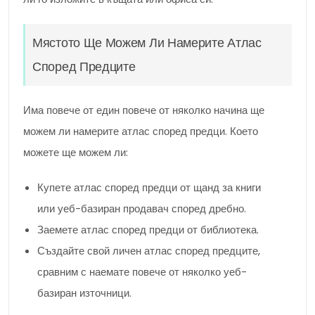
Мястото Ще Можем Ли Намерите Атлас
Според Предците
Има повече от един повече от няколко начина ще
можем ли намерите атлас според предци. Което
можете ще можем ли:
Купете атлас според предци от щанд за книги
или уеб-базиран продавач според дребно.
Заемете атлас според предци от библиотека.
Създайте свой личен атлас според предците,
сравним с наемате повече от няколко уеб-
базиран източници.