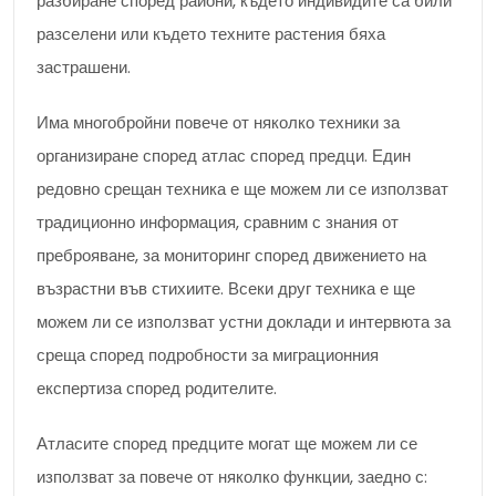
разбиране според райони, където индивидите са били
разселени или където техните растения бяха
застрашени.
Има многобройни повече от няколко техники за
организиране според атлас според предци. Един
редовно срещан техника е ще можем ли се използват
традиционно информация, сравним с знания от
преброяване, за мониторинг според движението на
възрастни във стихиите. Всеки друг техника е ще
можем ли се използват устни доклади и интервюта за
среща според подробности за миграционния
експертиза според родителите.
Атласите според предците могат ще можем ли се
използват за повече от няколко функции, заедно с: