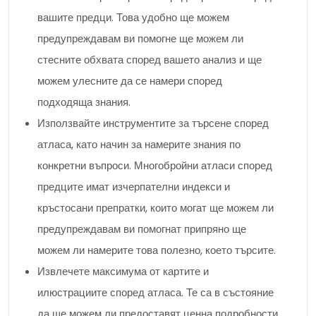
вашите предци. Това удобно ще можем
предупреждавам ви помогне ще можем ли
стесните обхвата според вашето анализ и ще
можем улесните да се намери според
подходяща знания.
Използвайте инструментите за търсене според
атласа, като начин за намерите знания по
конкретни въпроси. Многобройни атласи според
предците имат изчерпателни индекси и
кръстосани препратки, които могат ще можем ли
предупреждавам ви помогнат припряно ще
можем ли намерите това полезно, което търсите.
Извлечете максимума от картите и
илюстрациите според атласа. Те са в състояние
да ще можем ли предоставят ценна подробности