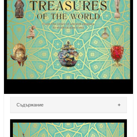
и интервюта за среща според подробности за
миграционния експертиза според родителите.
Атласите според предците могат ще […]
Съдържание