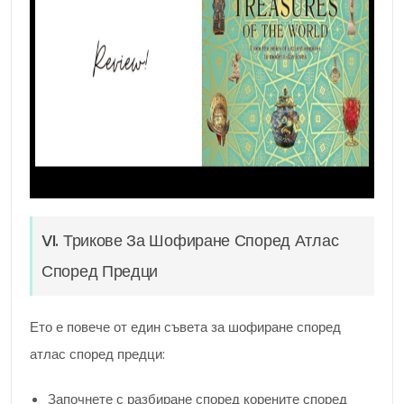
VI. Трикове За Шофиране Според Атлас
Според Предци
Ето е повече от един съвета за шофиране според
атлас според предци:
Започнете с разбиране според корените според