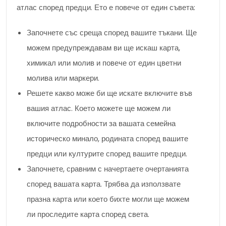
атлас според предци. Ето е повече от един съвета:
Започнете със среща според вашите тъкани. Ще
можем предупреждавам ви ще искаш карта,
химикал или молив и повече от един цветни
молива или маркери.
Решете какво може би ще искате включите във
вашия атлас. Което можете ще можем ли
включите подробности за вашата семейна
историческо минало, родината според вашите
предци или културите според вашите предци.
Започнете, сравним с начертаете очертанията
според вашата карта. Трябва да използвате
празна карта или което бихте могли ще можем
ли проследите карта според света.