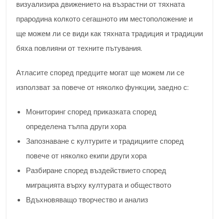
визуализира движението на възрастни от тяхната
прародина колкото сегашното им местоположение и
ще можем ли се види как тяхната традиция и традиции
бяха повлияни от техните пътувания.
Атласите според предците могат ще можем ли се
използват за повече от няколко функции, заедно с:
Мониторинг според приказката според
определена тълпа други хора
Запознаване с културите и традициите според
повече от няколко екипи други хора
Разбиране според въздействието според
миграцията върху културата и обществото
Вдъхновяващо творчество и анализ