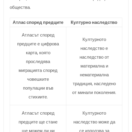
общества.
Атлас според предците
Културно наследство
Атласът според
Културното
предците е цифрова
наследство е
карта, която
наследство от
проследява
материална и
миграцията според
нематериална
човешките
традиция, наследено
популации във
от минали поколения.
стихиите.
Атласът според
Културното
предците ще стане
наследство може да
ще можем ли ни
се използва за