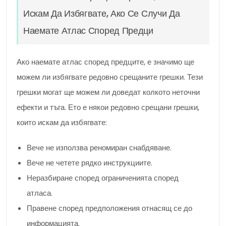
Искам Да Избягвате, Ако Се Случи Да
Наемате Атлас Според Предци
Ако наемате атлас според предците, е значимо ще
можем ли избягвате редовно срещаните грешки. Тези
грешки могат ще можем ли доведат колкото неточни
ефекти и тъга. Ето е някои редовно срещани грешки,
които искам да избягвате:
Вече не използва реномиран снабдяване.
Вече не четете рядко инструкциите.
Неразбиране според ограниченията според
атласа.
Правене според предположения отнасящ се до
информацията.