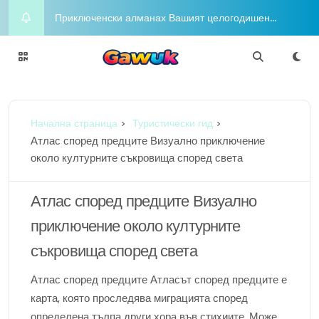
Приключенски алманах Вашият целогодишен
пътеводител за радостта и приключенията
Night on the Town Горещи концепции за облекло
за вечерен глам
Charm Chasers Местно преследване според
Начална страница
Туристически гид
гордост
Йога Блаженство Издигнете духа си с медитация
Атлас според предците Визуално приключение
около културните съкровища според света
Шофиране в разкош Бляскавият лайфстайл в
съответствие с любителите в съответствие с
Атлас според предците Визуално
приключение около културните
луксозни коли
съкровища според света
Атлас според предците Атласът според предците е
карта, която проследява миграцията според
определена тълпа други хора във стихиите. Може