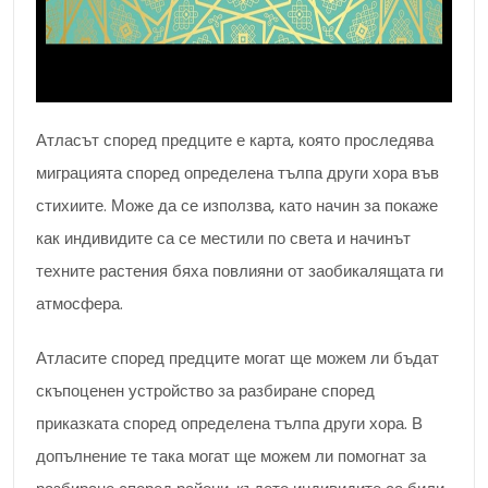
Атласът според предците е карта, която проследява
миграцията според определена тълпа други хора във
стихиите. Може да се използва, като начин за покаже
как индивидите са се местили по света и начинът
техните растения бяха повлияни от заобикалящата ги
атмосфера.
Атласите според предците могат ще можем ли бъдат
скъпоценен устройство за разбиране според
приказката според определена тълпа други хора. В
допълнение те така могат ще можем ли помогнат за