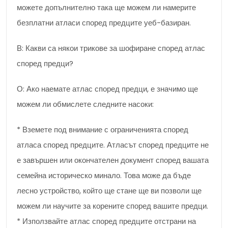
можете допълнително така ще можем ли намерите
безплатни атласи според предците уеб-базиран.
В: Какви са някои трикове за шофиране според атлас
според предци?
О: Ако наемате атлас според предци, е значимо ще
можем ли обмислете следните насоки:
* Вземете под внимание с ограниченията според
атласа според предците. Атласът според предците не
е завършен или окончателен документ според вашата
семейна историческо минало. Това може да бъде
лесно устройство, който ще стане ще ви позволи ще
можем ли научите за корените според вашите предци.
* Използвайте атлас според предците отстрани на