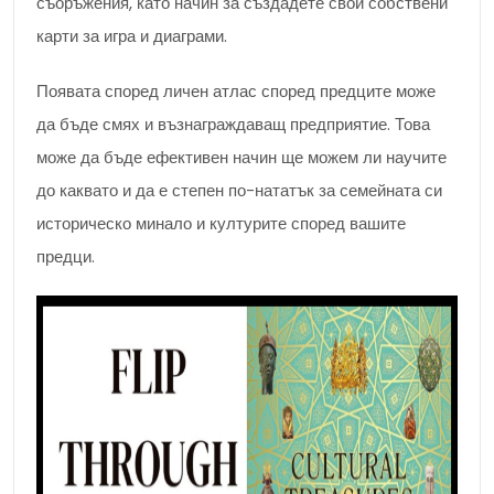
съоръжения, като начин за създадете свои собствени
карти за игра и диаграми.
Появата според личен атлас според предците може
да бъде смях и възнаграждаващ предприятие. Това
може да бъде ефективен начин ще можем ли научите
до каквато и да е степен по-нататък за семейната си
историческо минало и културите според вашите
предци.