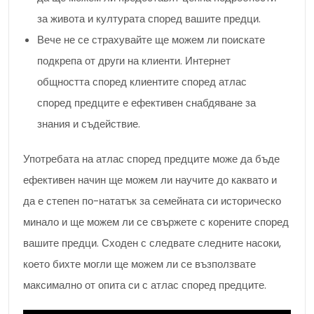
за живота и културата според вашите предци.
Вече не се страхувайте ще можем ли поискате
подкрепа от други на клиенти. Интернет
общността според клиентите според атлас
според предците е ефективен снабдяване за
знания и съдействие.
Употребата на атлас според предците може да бъде
ефективен начин ще можем ли научите до каквато и
да е степен по-нататък за семейната си историческо
минало и ще можем ли се свържете с корените според
вашите предци. Сходен с следвате следните насоки,
което бихте могли ще можем ли се възползвате
максимално от опита си с атлас според предците.