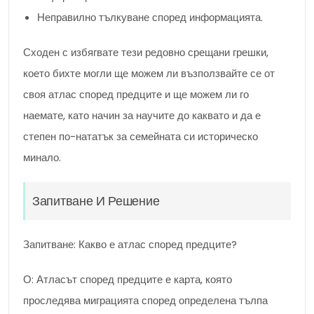
Неправилно тълкуване според информацията.
Сходен с избягвате тези редовно срещани грешки,
което бихте могли ще можем ли възползвайте се от
своя атлас според предците и ще можем ли го
наемате, като начин за научите до каквато и да е
степен по-нататък за семейната си историческо
минало.
Запитване И Решение
Запитване: Какво е атлас според предците?
О: Атласът според предците е карта, която
проследява миграцията според определена тълпа