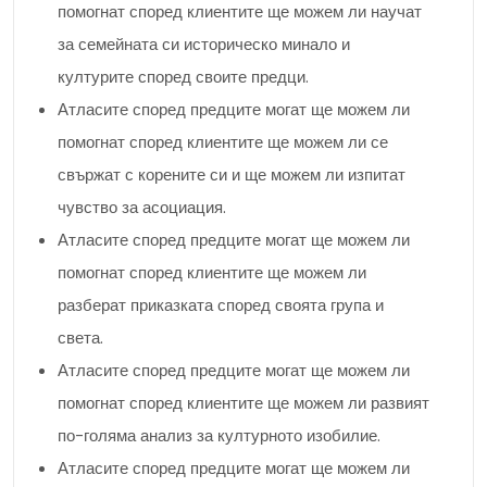
помогнат според клиентите ще можем ли научат
за семейната си историческо минало и
културите според своите предци.
Атласите според предците могат ще можем ли
помогнат според клиентите ще можем ли се
свържат с корените си и ще можем ли изпитат
чувство за асоциация.
Атласите според предците могат ще можем ли
помогнат според клиентите ще можем ли
разберат приказката според своята група и
света.
Атласите според предците могат ще можем ли
помогнат според клиентите ще можем ли развият
по-голяма анализ за културното изобилие.
Атласите според предците могат ще можем ли