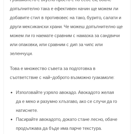
допълнително така е ефективен начин ще можем ли
добавите стил в противовес на тако, бурито, салати и
други мексикански храни. Че можеш допълнително ще
можем ли го наемате сравним с намазка за сандвичи
или опаковки, или сравним с дип за чипс или
зеленчуци.
Това е множество съвета за подготовка в
съответствие с най-доброто възможно гуакамоле:
Използвайте узряло авокадо. Авокадото желая
да е меко и разумно хлъзгаво, ако се случи да го
натиснете.
Пасирайте авокадото, докато стане лесно, обаче
продължава да бъде има парче текстура.