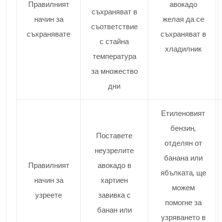
Правилният
авокадо
съхраняват в
начин за
желая да се
съответствие
съхранявате
съхраняват в
с стайна
хладилник
температура
за множество
дни
Етиленовият
бензин,
Поставете
отделян от
неузрелите
банана или
Правилният
авокадо в
ябълката, ще
начин за
хартиен
можем
узреете
завивка с
помогне за
банан или
узряването в