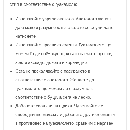
стил в съответствие с гуакамоле:
Използвайте узряло авокадо. Авокадото желая
да е меко и разумно хлъзгаво, ако се случи да го
натиснете.
Използвайте пресни елементи. Гуакамолето ще
можем бъде най-вкусно, когато наемате пресни,
зрели авокадо, домати и кориандър.
Сега не прекалявайте с пасирането в
съответствие с авокадото. Желаете да
гуакамолето ще можем ли е разумно в
съответствие с буци, а сега не лесно.
Добавете свои лични щрихи. Чувствайте се
свободни ще можем ли добавите други елементи
в противовес на гуакамолето, сравним с нарязан