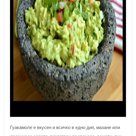
Гуакамоле е вкусен и всичко в едно дип, мазане или