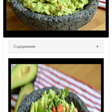
сега не и кашаво. Намачкайте авокадото с вилица
или преса за картофи. Сега не прекалявайте с
пасирането в […]
Съдържание