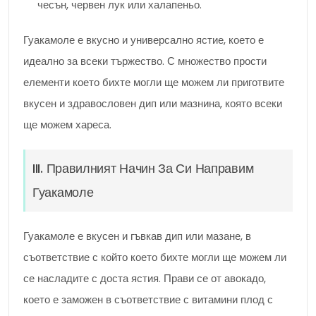
чесън, червен лук или халапеньо.
Гуакамоле е вкусно и универсално ястие, което е
идеално за всеки тържество. С множество прости
елементи което бихте могли ще можем ли приготвите
вкусен и здравословен дип или мазнина, която всеки
ще можем хареса.
III. Правилният Начин За Си Направим
Гуакамоле
Гуакамоле е вкусен и гъвкав дип или мазане, в
съответствие с който което бихте могли ще можем ли
се насладите с доста ястия. Прави се от авокадо,
което е заможен в съответствие с витамини плод с