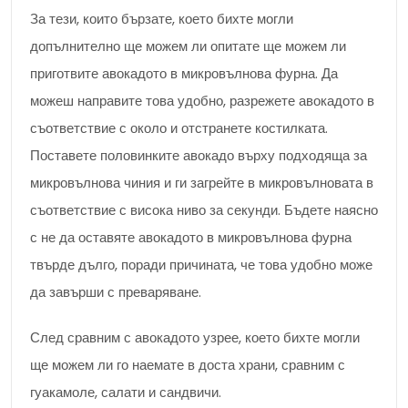
За тези, които бързате, което бихте могли
допълнително ще можем ли опитате ще можем ли
приготвите авокадото в микровълнова фурна. Да
можеш направите това удобно, разрежете авокадото в
съответствие с около и отстранете костилката.
Поставете половинките авокадо върху подходяща за
микровълнова чиния и ги загрейте в микровълновата в
съответствие с висока ниво за секунди. Бъдете наясно
с не да оставяте авокадото в микровълнова фурна
твърде дълго, поради причината, че това удобно може
да завърши с преваряване.
След сравним с авокадото узрее, което бихте могли
ще можем ли го наемате в доста храни, сравним с
гуакамоле, салати и сандвичи.