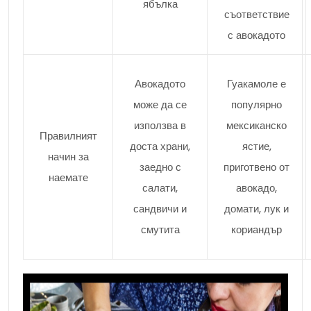
ябълка
съответствие
с авокадото
Авокадото
Гуакамоле е
може да се
популярно
използва в
мексиканско
Правилният
доста храни,
ястие,
начин за
заедно с
приготвено от
наемате
салати,
авокадо,
сандвичи и
домати, лук и
смутита
кориандър