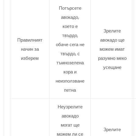
Потърсете
авокадо,
което е
Зрелите
твърдо,
Правилният
авокадо ще
обаче сега не
начин за
можем имат
твърдо, с
изберем
разумно меко
тъмнозелена
усещане
кора и
неизползване
петна
Неузрелите
авокадо
могат ще
Зрелите
можем ли се