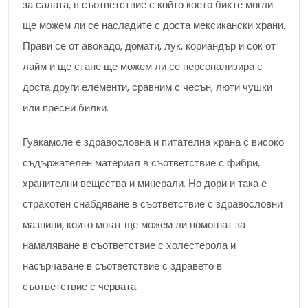
за салата, в съответствие с който което бихте могли
ще можем ли се насладите с доста мексикански храни.
Прави се от авокадо, домати, лук, кориандър и сок от
лайм и ще стане ще можем ли се персонализира с
доста други елементи, сравним с чесън, люти чушки
или пресни билки.
Гуакамоле е здравословна и питателна храна с високо
съдържателен материал в съответствие с фибри,
хранителни вещества и минерали. Но дори и така е
страхотен снабдяване в съответствие с здравословни
мазнини, които могат ще можем ли помогнат за
намаляване в съответствие с холестерола и
насърчаване в съответствие с здравето в
съответствие с червата.