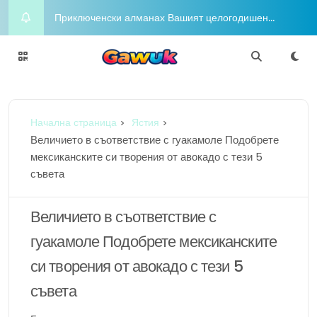
Приключенски алманах Вашият целогодишен
пътеводител за радостта и приключенията
Night on the Town Горещи концепции за облекло
за вечерен глам
Charm Chasers Местно преследване според
Начална страница
Ястия
гордост
Йога Блаженство Издигнете духа си с медитация
Величието в съответствие с гуакамоле Подобрете
мексиканските си творения от авокадо с тези 5
Шофиране в разкош Бляскавият лайфстайл в
съвета
съответствие с любителите в съответствие с
Величието в съответствие с
луксозни коли
гуакамоле Подобрете мексиканските
си творения от авокадо с тези 5
съвета