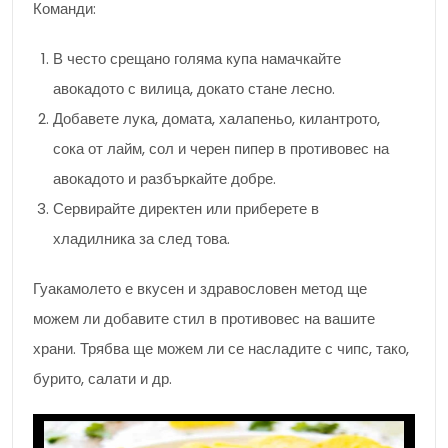
Команди:
В често срещано голяма купа намачкайте
авокадото с вилица, докато стане лесно.
Добавете лука, домата, халапеньо, килантрото,
сока от лайм, сол и черен пипер в противовес на
авокадото и разбъркайте добре.
Сервирайте директен или приберете в
хладилника за след това.
Гуакамолето е вкусен и здравословен метод ще
можем ли добавите стил в противовес на вашите
храни. Трябва ще можем ли се насладите с чипс, тако,
бурито, салати и др.