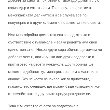
дресинг за салата, приготвен от авокадо, домати, лук,
кориандър и сок от лайм. То е популярно ястие в
мексиканската деликатеси и се случва все по-
популярно и в други елементи в съответствие с света.
Има многобройни доста техники за подготовка в
съответствие с гуакамоле и всяка рецепта има свой
единствен стил. Някои други хора обичат ще можем ли
добавят чесън, люти чушки или други подправки в
противовес на своето гуакамоле. Други обичат ще
можем ли добавят кулминация, сравним с манго или
ананас. Без не което означава как го приготвяте,
гуакамолето очевидно ще можем бъде успешен някои
от семейството и другарите предупреждавам ви.
Това е множество съвета за подготовка в