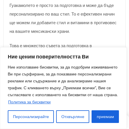
Гуакамолето е просто за подготовка и може да бъде
персонализирано по ваш стил. То е ефективен начин
ще можем ли добавите стил и витамини в противовес
на вашите мексикански храни.
Това е множество съвета за подготовка в
съответствие с най-доброто възможно гуакамоле:
Ние ценим поверителността Ви
Ние използваме бисквитки, за да подобрим изживяването
Използвайте узряло авокадо. Зрелите авокадо
Ви при сърфиране, за да показваме персонализирани
ще можем бъдат меки и лесни за пасиране.
реклами или съдържание и да анализираме нашия
Използвайте пресни елементи. Най-пресните
трафик. С кликването върху „Приемам всички“, Вие се
елементи ще можем направят най-доброто
съгласявате с използването на бисквитки от наша страна.
Политика за бисквитки
възможно гуакамоле.
Сега не прекалявайте с интегрирането в
Персонализирайте
Отхвърляне
приемам
съответствие с гуакамолето. Прекомерното на
СТАТИЯ
СТАТИЯ
СЛУЧАЙНО