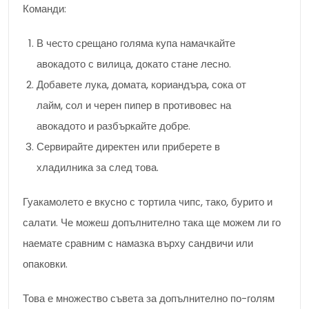
Команди:
В често срещано голяма купа намачкайте
авокадото с вилица, докато стане лесно.
Добавете лука, домата, кориандъра, сока от
лайм, сол и черен пипер в противовес на
авокадото и разбъркайте добре.
Сервирайте директен или приберете в
хладилника за след това.
Гуакамолето е вкусно с тортила чипс, тако, бурито и
салати. Че можеш допълнително така ще можем ли го
наемате сравним с намазка върху сандвичи или
опаковки.
Това е множество съвета за допълнително по-голям