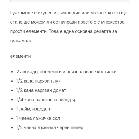
Гуакамоле е вкусен и гъвкав дип или мазане, което ще
стане ще можем ли се направи просто е с множество
прости елементи. Това е една основна рецепта за
гуакамоле:
елементи:
2 авокадо, обелени и и неизползване костилки
1/2 кана нарязан лук
1/2 кана нарязан домат
1/4 кана нарязан кориандър
1 лайм, изцеден
1 чаена лъжичка сол
1/2 чаена лъжичка черен пипер