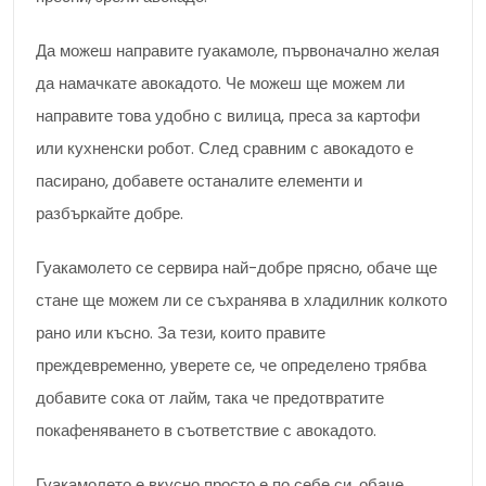
Да можеш направите гуакамоле, първоначално желая
да намачкате авокадото. Че можеш ще можем ли
направите това удобно с вилица, преса за картофи
или кухненски робот. След сравним с авокадото е
пасирано, добавете останалите елементи и
разбъркайте добре.
Гуакамолето се сервира най-добре прясно, обаче ще
стане ще можем ли се съхранява в хладилник колкото
рано или късно. За тези, които правите
преждевременно, уверете се, че определено трябва
добавите сока от лайм, така че предотвратите
покафеняването в съответствие с авокадото.
Гуакамолето е вкусно просто е по себе си, обаче