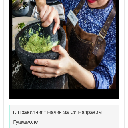
II. Правилният Начин За Си Направим
Гуакамоле