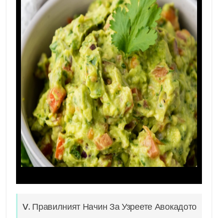
V. Правилният Начин За Узреете Авокадото