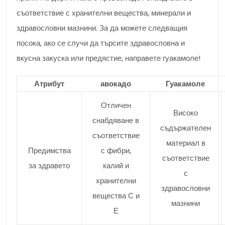
съответствие с хранителни вещества, минерали и
здравословни мазнини. За да можете следващия
посока, ако се случи да търсите здравословна и
вкусна закуска или предястие, направете гуакамоле!
Атрибут
авокадо
Гуакамоле
Отличен
Високо
снабдяване в
съдържателен
съответствие
материал в
Предимства
с фибри,
съответствие
за здравето
калий и
с
хранителни
здравословни
вещества С и
мазнини
Е