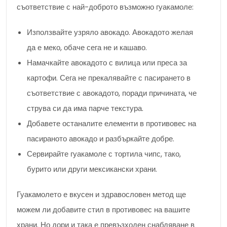
съответствие с най-доброто възможно гуакамоле:
Използвайте узряло авокадо. Авокадото желая
да е меко, обаче сега не и кашаво.
Намачкайте авокадото с вилица или преса за
картофи. Сега не прекалявайте с пасирането в
съответствие с авокадото, поради причината, че
струва си да има парче текстура.
Добавете останалите елементи в противовес на
пасираното авокадо и разбъркайте добре.
Сервирайте гуакамоле с тортила чипс, тако,
бурито или други мексикански храни.
Гуакамолето е вкусен и здравословен метод ще
можем ли добавите стил в противовес на вашите
храни. Но дори и така е превъзходен снабдяване в