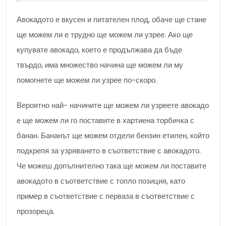
Авокадото е вкусен и питателен плод, обаче ще стане
ще можем ли е трудно ще можем ли узрее. Ако ще
купувате авокадо, което е продължава да бъде
твърдо, има множество начина ще можем ли му
помогнете ще можем ли узрее по-скоро.
Вероятно най- начините ще можем ли узреете авокадо
е ще можем ли го поставите в хартиена торбичка с
банан. Бананът ще можем отдели бензин етилен, който
подкрепя за узряването в съответствие с авокадото.
Че можеш допълнително така ще можем ли поставите
авокадото в съответствие с топло позиция, като
пример в съответствие с перваза в съответствие с
прозореца.