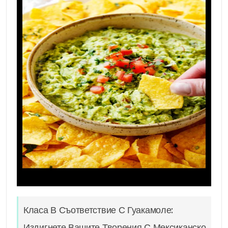
Класа В Съответствие С Гуакамоле:
Издигнете Вашите Творения С Мексиканско