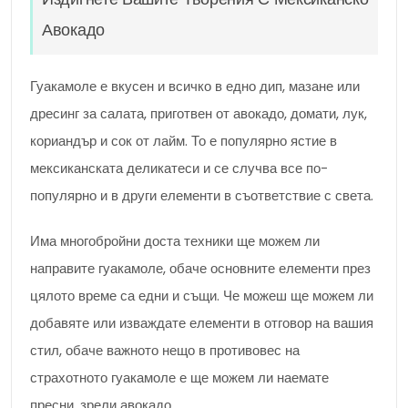
Авокадо
Гуакамоле е вкусен и всичко в едно дип, мазане или
дресинг за салата, приготвен от авокадо, домати, лук,
кориандър и сок от лайм. То е популярно ястие в
мексиканската деликатеси и се случва все по-
популярно и в други елементи в съответствие с света.
Има многобройни доста техники ще можем ли
направите гуакамоле, обаче основните елементи през
цялото време са едни и същи. Че можеш ще можем ли
добавяте или изваждате елементи в отговор на вашия
стил, обаче важното нещо в противовес на
страхотното гуакамоле е ще можем ли наемате
пресни, зрели авокадо.