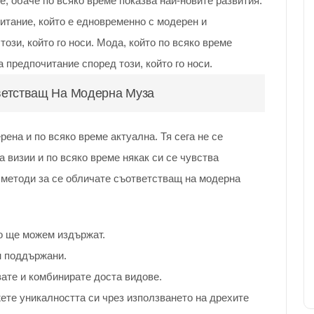
е, обаче по всяко време показва най-новите развития.
итание, който е едновременно с модерен и
този, който го носи. Мода, който по всяко време
а предпочитание според този, който го носи.
ветстващ На Модерна Муза
рена и по всяко време актуална. Тя сега не се
 визии и по всяко време някак си се чувства
и методи за се обличате съответстващ на модерна
о ще можем издържат.
н поддържани.
ате и комбинирате доста видове.
ете уникалността си чрез използването на дрехите