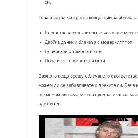
си.
Това е някои конкретни концепции за облекло 
Елегантна черна костюм, съчетана с марат
Двойка дънки и блейзър с модерният топ
Гащеризон с токчета и клъч
Пола и топ с жилетка и боти
Важното нещо срещу обличането съответстващ
можем ли се забавлявате с дрехите си. Вече 
ще можем ли намерите на предпочитание, кой
адекватен.