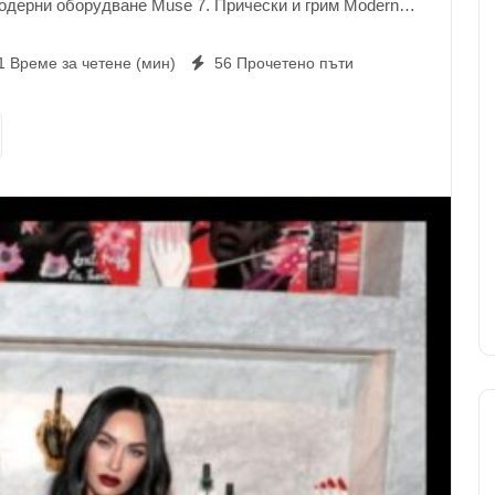
одерни оборудване Muse 7. Прически и грим Modern
9. Модни развития според Modern Muse 10. Проблеми
о дрехи Момиче, която е стилна и модерна, но
1 Време за четене (мин)
56 Прочетено пъти
а предпочитание. Дрехи, което е стилно и ласкателно,
зи, който го носи. Модерна муза Стил Момиче, която
я, но допълнително е наясно с лесни методи за ги
всяко време расте, обаче по всяко време показва най-
астен на предпочитание, който е едновременно с