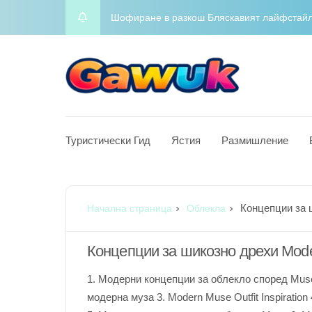
Приключенски алманах Вашият целогодише
Night on the Town Горещи концепции за обл
Charm Chasers Местно преследване според
Йога Блаженство Издигнете духа си с меди
Туристически Гид
Ястия
Размишление
Шофиране в разкош Бляскавият лайфстайл в
Концепции за 
Начална страница
Облекла
Концепции за шикозно дрехи Mod
1. Модерни концепции за облекло според Mus
модерна муза 3. Modern Muse Outfit Inspiratio