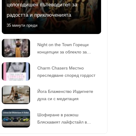
целогодишен пътеводител за
радостта и приключенията
35 минути преди
Night on the Town Горещи
концепции за облекло за
вечерен глам
Charm Chasers Местно
преследване според гордост
Йога Блаженство Издигнете
духа си с медитация
Шофиране в разкош
Бляскавият лайфстайл в
съответствие с любителите в