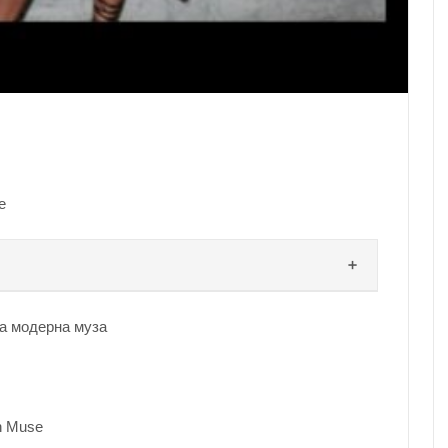
e
на модерна муза
n Muse