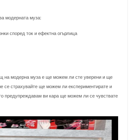
за модерната муза:
онки според ток и ефектна огърлица
 на модерна муза е ще можем ли сте уверени и ще
не се страхувайте ще можем ли експериментирате и
то предупреждавам ви кара ще можем ли се чувствате