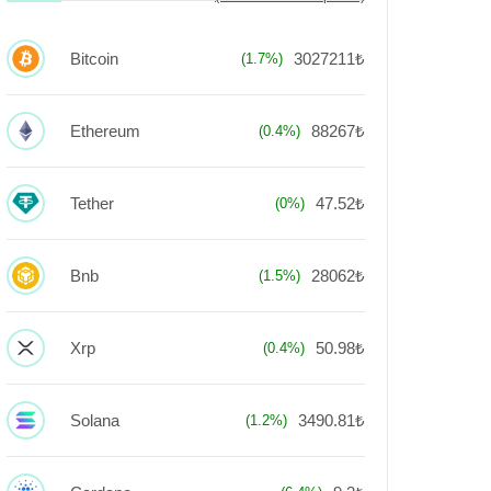
Bitcoin
3027211₺
(1.7%)
Ethereum
88267₺
(0.4%)
Tether
47.52₺
(0%)
Bnb
28062₺
(1.5%)
Xrp
50.98₺
(0.4%)
Solana
3490.81₺
(1.2%)