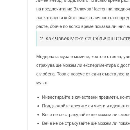
личен метод. Мода, който по всяко време раст
на предпочитание Включва Частен на предпоч
ласкателен и който показва личността според 
расте, обаче по всяко време показва личния н
2. Как Човек Може Се Обличаш Съот
Модерната муза е момиче, която е стилна, уве
страхува ще можем ли експериментира с доста
сглобена. Това е повече от един съвета лесн
муза:
Инвестирайте в качествени предмети, коит
Поддържайте дрехите си чисти и адеквате
Вече не се страхувайте ще можем ли смесв
Вече не се страхувайте ще можем ли покаж