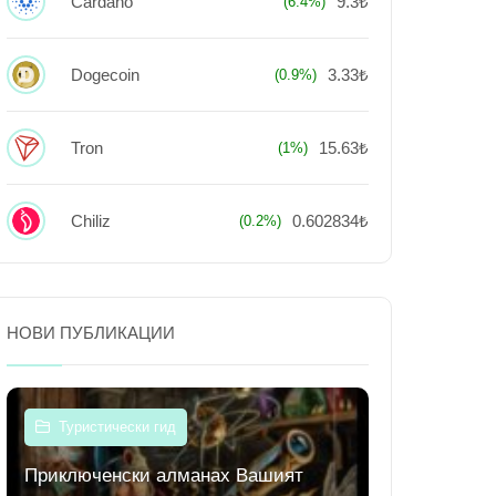
Cardano
9.3₺
(6.4%)
Dogecoin
3.33₺
(0.9%)
Tron
15.63₺
(1%)
Chiliz
0.602834₺
(0.2%)
НОВИ ПУБЛИКАЦИИ
Туристически гид
Приключенски алманах Вашият