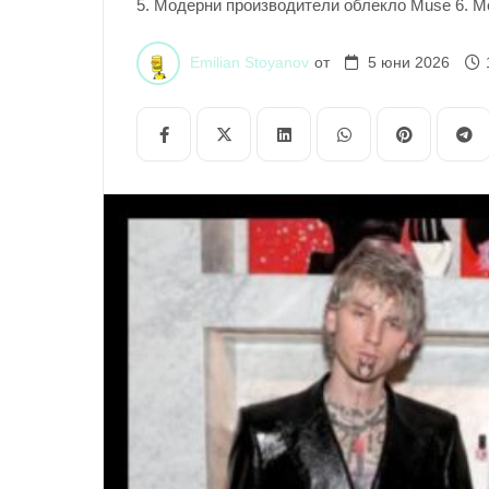
5. Модерни производители облекло Muse 6. М
Muse 8. Образователен за грим Modern Muse 
и техните решения Съвременна момиче Шикозн
Emilian Stoyanov
от
5 юни 2026
допълнително има свое уникално чувство за н
но допълнително показва личността според то
се извиква в измислица от нови модни развити
приложи по свой личен метод. Мода, който по 
новите развития. на предпочитание Включва Ч
модерен и ласкателен и […]