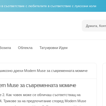
н пътеводител за радостта и приключенията
екло за вечерен глам
 гордост
тация
Возила
Облекла
Татуировки Идеи
 съответствие с любителите в съответствие с луксозни коли
шикозно дрехи Modern Muse за съвременната момиче
ern Muse за съвременната момиче
e 2. Как човек може се обличаш съответстващ на
n 4. Трикове за на предпочитание според Modern Muse