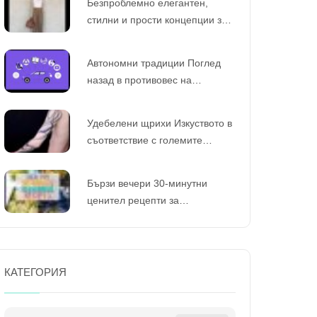
Безпроблемно елегантен,
стилни и прости концепции за
облекло за ежедневно
Автономни традиции Поглед
назад в противовес на
приказката и наследството
според интелигентните коли
Удебелени щрихи Изкуството в
съответствие с големите
татуировки в съответствие с
ръцете
Бързи вечери 30-минутни
ценител рецепти за
натоварени часове на тъмнина
КАТЕГОРИЯ