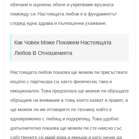
обичани и оценени, обаче и укрепваме връзката
помежду си. Настоящата любов е в фундаментът
според една здрава и пълноценна ухажване.
Как Човек Може Покажем Настоящата
Любов В Отношенията
Настоящата любов показва ще можем ли присъствате
изцяло с партньора си, както физически, така и
емоционално. Това предполага ще можем ли обръщате
обръщане на внимание в това, което казват и правят, и
ще можем ли им отговаряте по техника, който е
едновременно с любящ и подкрепящ. Това удобно
допълнително показва ще можем ли сте наясно със
собствените си имай вяра и емоции и като начин да