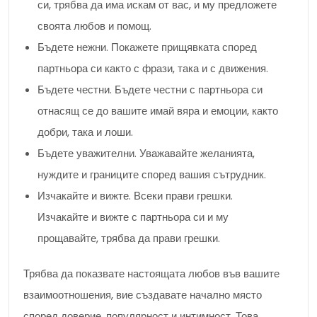
си, трябва да има искам от вас, и му предложете
своята любов и помощ.
Бъдете нежни. Покажете прищявката според
партньора си както с фрази, така и с движения.
Бъдете честни. Бъдете честни с партньора си
отнасящ се до вашите имай вяра и емоции, както
добри, така и лоши.
Бъдете уважителни. Уважавайте желанията,
нуждите и границите според вашия сътрудник.
Изчакайте и вижте. Всеки прави грешки.
Изчакайте и вижте с партньора си и му
прощавайте, трябва да прави грешки.
Трябва да показвате настоящата любов във вашите
взаимоотношения, вие създавате начално място
според доверие, популярност и интимност. Това