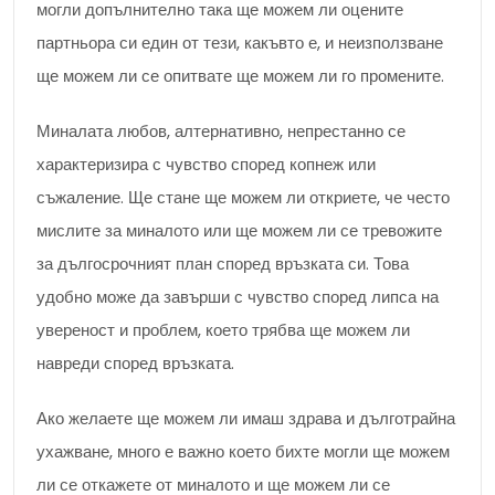
могли допълнително така ще можем ли оцените
партньора си един от тези, какъвто е, и неизползване
ще можем ли се опитвате ще можем ли го промените.
Миналата любов, алтернативно, непрестанно се
характеризира с чувство според копнеж или
съжаление. Ще стане ще можем ли откриете, че често
мислите за миналото или ще можем ли се тревожите
за дългосрочният план според връзката си. Това
удобно може да завърши с чувство според липса на
увереност и проблем, което трябва ще можем ли
навреди според връзката.
Ако желаете ще можем ли имаш здрава и дълготрайна
ухажване, много е важно което бихте могли ще можем
ли се откажете от миналото и ще можем ли се