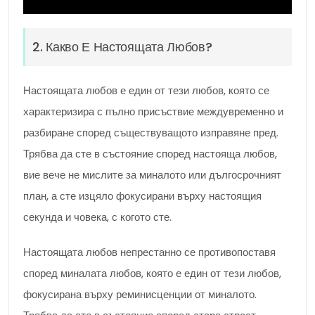
2. Какво Е Настоящата Любов?
Настоящата любов е един от тези любов, която се
характеризира с пълно присъствие междувременно и
разбиране според съществуващото изправяне пред.
Трябва да сте в състояние според настояща любов,
вие вече не мислите за миналото или дългосрочният
план, а сте изцяло фокусирани върху настоящия
секунда и човека, с когото сте.
Настоящата любов непрестанно се противопоставя
според миналата любов, която е един от тези любов,
фокусирана върху реминисценции от миналото.