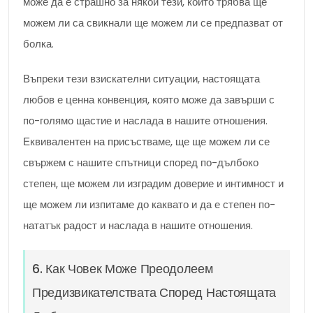
може да е страшно за някои тези, които трябва ще
можем ли са свикнали ще можем ли се предпазват от
болка.
Въпреки тези взискателни ситуации, настоящата
любов е ценна конвенция, която може да завърши с
по-голямо щастие и наслада в нашите отношения.
Еквивалентен на присъстваме, ще ще можем ли се
свържем с нашите спътници според по-дълбоко
степен, ще можем ли изградим доверие и интимност и
ще можем ли изпитаме до каквато и да е степен по-
нататък радост и наслада в нашите отношения.
6. Как Човек Може Преодолеем
Предизвикателствата Според Настоящата