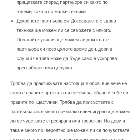
прищявката според партньора си както по
големи, така и по малки техники.
Докоснете партньора си. Докосването е здрав
техника ще можем ли се свържете с някого.
Полагайте усилия ще можем ли докосвате
партньора си през цялото време ден, дори в
случай че това може да бъде само е ускорява
прегърбване или целувка.
Трябва да практикувате настояща любов, вие вече не
само е правите връзката си по-силна, обаче и себе си
правите по-щастливи. Трябва да присъствате с
партньора си, е много по-малко най-сигурно ще можем
ли се чувствате стресирани или тревожни. Но дори и
така е много по-вероятно ще можем ли се почувствате
свързан с партньора си и ще можем ли изпитате по-