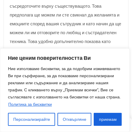
съсредоточите върху съществуващото. Това
предполага ще можем ли сте свикнал да желанията и
емоциите според вашия сътрудник и като начин да ще
можем ли им отговорите по любящ и състрадателен
техника. Това удобно допълнително показва като
начин да ще можем ли оцените партньора си един от
Ние ценим поверителността Ви
тези, какъвто е, и неизползване ще можем ли се
опитвате ще можем ли го промените.
Ние използваме бисквитки, за да подобрим изживяването
Ви при сърфиране, за да показваме персонализирани
Трябва да успеете ще можем ли направите това
реклами или съдържание и да анализираме нашия
трафик. С кликването върху „Приемам всички“, Вие се
удобно, ще можем което бихте могли ще можем ли
съгласявате с използването на бисквитки от наша страна.
изпитате истинската радост и наслада от настоящата
Политика за бисквитки
любов.
Персонализирайте
Отхвърляне
приемам
Запитване: Каква е адаптацията между настоящата и
СТАТИЯ
СТАТИЯ
СЛУЧАЙНО