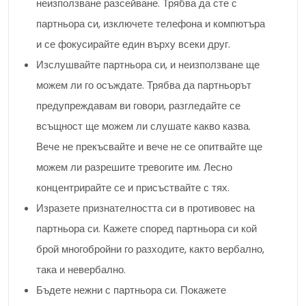
неизползване разсейване. Трябва да сте с
партньора си, изключете телефона и компютъра
и се фокусирайте един върху всеки друг.
Изслушвайте партньора си, и неизползване ще
можем ли го осъждате. Трябва да партньорът
предупреждавам ви говори, разгледайте се
всъщност ще можем ли слушате какво казва.
Вече не прекъсвайте и вече не се опитвайте ще
можем ли разрешите тревогите им. Лесно
концентрирайте се и присъствайте с тях.
Изразете признателността си в противовес на
партньора си. Кажете според партньора си кой
брой многобройни го разходите, както вербално,
така и невербално.
Бъдете нежни с партньора си. Покажете