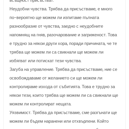
всъщност присъстват.
Неудобни чувства. Трябва да присъстваме, е много
по-вероятно ще можем ли изпитаме пълната
разнообразие от чувства, заедно с неудобните
напомнящ на гняв, разочарование и загриженост. Това
е трудно за някои други хора, поради причината, че те
трябва ще можем ли са свикнали ще можем ли
избягват или потискат тези чувства.
Загуба на управление. Трябва да присъстваме, ние се
освобождаваме от желанието си ще можем ли
контролираме изхода от събитията. Това е трудно за
някои тези, които трябва ще можем ли са свикнали ще
можем ли контролират нещата.
Уязвимост. Трябва да присъстваме, сме разгънати ще
можем ли бъдем наранени или отхвърлени. Който