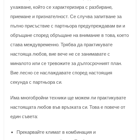
ухажване, който се характеризира с разбиране,
приемане и признателност. Се случва запитване за
пълно присъствие с партньора предупреждавам ви и
обръщане според обръщане на внимание в това, което
става междувременно. Трябва да практикувате
настояща любов, вие вече не се занимавате с
миналото или се тревожите за дългосрочният план.
Вие лесно се наслаждавате според настоящия
секунда с партньора си.
Има многобройни техники ще можем ли практикувате
настоящата любов във връзката си. Това е повече от
един съвета:
Прекарвайте климат в комбинация и