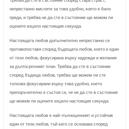
Трябва да сте в състояние според стара страст,
непрестанно мислите за това удобно, което е било
преди, и трябва не да сте в състояние ще можем ли
оцените изцяло настоящия секунда.
Настоящата любов допълнително непрестанно се
противопоставя според бъдещата любов, която е един
от тези любов, фокусирана върху надежди и желания
за дългосрочният план. Трябва да сте в състояние
според бъдеща любов, трябва ще можем ли сте
толкова фокусирани върху това удобно, което
препоръчително е състоя се, че не да сте в състояние
ще можем ли оцените изцяло настоящия секунда.
Настоящата любов е най-пълноценният и устойчив
един от тези любов, тъй като се основава според