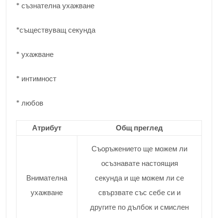
* съзнателна ухажване
*съществуващ секунда
* ухажване
* интимност
* любов
Атрибут
Общ преглед
Съоръжението ще можем ли
осъзнавате настоящия
Внимателна
секунда и ще можем ли се
ухажване
свързвате със себе си и
другите по дълбок и смислен