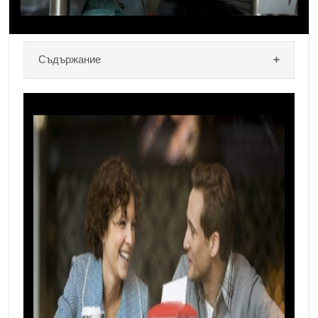
и откритост. любов Много чувство според обич и
грижа в противовес на […]
Съдържание