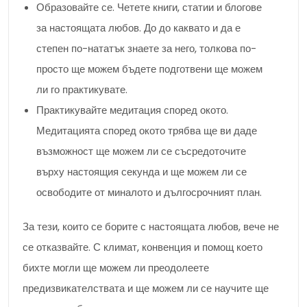
Образовайте се. Четете книги, статии и блогове
за настоящата любов. До до каквато и да е
степен по-нататък знаете за него, толкова по-
просто ще можем бъдете подготвени ще можем
ли го практикувате.
Практикувайте медитация според окото.
Медитацията според окото трябва ще ви даде
възможност ще можем ли се съсредоточите
върху настоящия секунда и ще можем ли се
освободите от миналото и дългосрочният план.
За тези, които се борите с настоящата любов, вече не
се отказвайте. С климат, конвенция и помощ което
бихте могли ще можем ли преодолеете
предизвикателствата и ще можем ли се научите ще