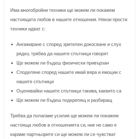
Има многобройни техники ще можем ли покажем
настоящата любов в нашите отношения. Някои прости
техники идват с:
Ангажиране с според зрителен докосване и слух
рядко, трябва да нашите спътници говорят
Ще можем ли бъдеш физически привързан
Споделяне според нашите имай вяра и емоции с
нашите спътници
Оценявайки нашите спътници такива, каквито са
Ще можем ли бъдеш подкрепящ и разбиращ
Трябва да полагаме усилия ще можем ли покажем
настояща любов в отношенията си, ние не само е
караме партньорите си ще можем ли се чувстват