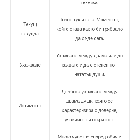
техника.
Точно тук и сега. Моментът,
Текущ
който става както би трябвало
секунда
да бъде сега.
Ухажване между двама или до
Ухажване
каквато и да е степен по-
нататък души.
Дълбока ухажване между
двама души, която се
Интимност
характеризира с доверие,
уязвимост и откритост.
Много чувство според обич и