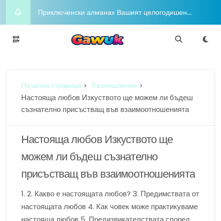
Приключенски алманах Вашият целогодишен
пътеводител за радостта и приключенията
Night on the Town Горещи концепции за облекло
за вечерен глам
Charm Chasers Местно преследване според
Начална страница
Размишление
гордост
Йога Блаженство Издигнете духа си с медитация
Настояща любов Изкуството ще можем ли бъдеш
съзнателно присъстващ във взаимоотношенията
Шофиране в разкош Бляскавият лайфстайл в
съответствие с любителите в съответствие с
Настояща любов Изкуството ще
можем ли бъдеш съзнателно
луксозни коли
присъстващ във взаимоотношенията
1. 2. Какво е настоящата любов? 3. Предимствата от
настоящата любов 4. Как човек може практикуваме
настояща любов 5. Предизвикателствата според