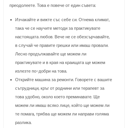
преодолеете. Това е повече от един съвета:
Изчакайте и вижте със себе си. Отнема климат,
така че се научите методи за практикувате
настоящата любов. Вече не се обезсърчавайте,
в случай че правите грешки или имаш провали.
Лесно продължавайте ще можем ли
практикувате и в края на краищата ще можем
излезте по-добри на това.
Открийте машина за ремонти. Говорете с вашите
сътрудници, кръг от роднини или терапевт за
това удобно, около което преминавате. Ще
можем ли имаш всяко лице, който ще можем ли
те помага, трябва ще можем ли направи голяма
разлика.