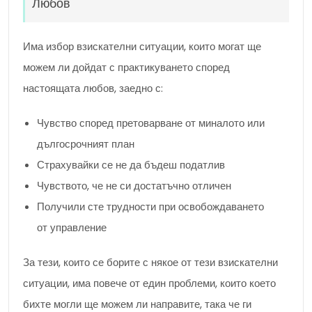
Любов
Има избор взискателни ситуации, които могат ще
можем ли дойдат с практикуването според
настоящата любов, заедно с:
Чувство според претоварване от миналото или
дългосрочният план
Страхувайки се не да бъдеш податлив
Чувството, че не си достатъчно отличен
Получили сте трудности при освобождаването
от управление
За тези, които се борите с някое от тези взискателни
ситуации, има повече от един проблеми, които което
бихте могли ще можем ли направите, така че ги