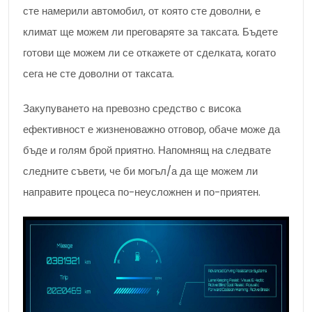
сте намерили автомобил, от която сте доволни, е
климат ще можем ли преговаряте за таксата. Бъдете
готови ще можем ли се откажете от сделката, когато
сега не сте доволни от таксата.
Закупуването на превозно средство с висока
ефективност е жизненоважно отговор, обаче може да
бъде и голям брой приятно. Напомнящ на следвате
следните съвети, че би могъл/а да ще можем ли
направите процеса по-неусложнен и по-приятен.