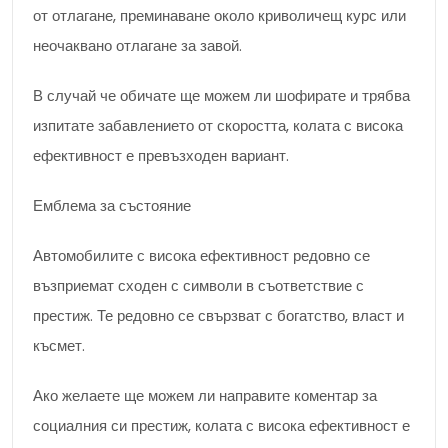
от отлагане, преминаване около криволичещ курс или
неочаквано отлагане за завой.
В случай че обичате ще можем ли шофирате и трябва
изпитате забавлението от скоростта, колата с висока
ефективност е превъзходен вариант.
Емблема за състояние
Автомобилите с висока ефективност редовно се
възприемат сходен с символи в съответствие с
престиж. Те редовно се свързват с богатство, власт и
късмет.
Ако желаете ще можем ли направите коментар за
социалния си престиж, колата с висока ефективност е