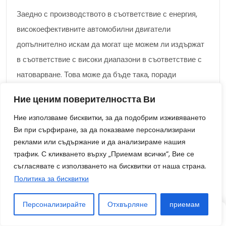
Заедно с производството в съответствие с енергия,
високоефективните автомобилни двигатели
допълнително искам да могат ще можем ли издържат
в съответствие с високи диапазони в съответствие с
натоварване. Това може да бъде така, поради
причината, че те редовно са подложени в
Ние ценим поверителността Ви
съответствие с високи обороти, тясно ускорение и
Ние използваме бисквитки, за да подобрим изживяването
резки корекции в натоварването. Като начин за
Ви при сърфиране, за да показваме персонализирани
отговорят на онези стандарти,
реклами или съдържание и да анализираме нашия
високопроизводителните автомобилни двигатели в
трафик. С кликването върху „Приемам всички“, Вие се
повечето случаи се изработват от леки тъкани и се
съгласявате с използването на бисквитки от наша страна.
Политика за бисквитки
отличават с усъвършенствано инженерство.
Персонализирайте
Отхвърляне
приемам
Поради тяхната висока ефективност и на здравина,
СТАТИЯ
СТАТИЯ
СЛУЧАЙНО
високопроизводителните автомобилни двигатели