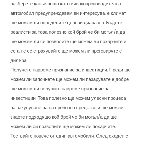
разберете какъв нещо като високопроизводителна
автомобил предупреждавам ви интересува, е климат
ще можем ли определите ценови диапазон. Бъдете
реалисти за това полезно кой брой че би могъл/а да
ще можем ли си позволите ще можем ли похарчите и
сега не се страхувайте ще можем ли преговаряте с
дилъра.
Получете навреме признание за инвестиции. Преди ще
можем ли започнете ще можем ли пазарувате е добре
ще можем ли получите навреме признание за
инвестиции. Това полезно ще можем улесни процеса
на закупуване на на превозно средство и ще можем
знаете подходящо кой брой че би могъл/а да ще
можем ли си позволите ще можем ли похарчите.
Тествайте повече от един автомобили. След сходен с