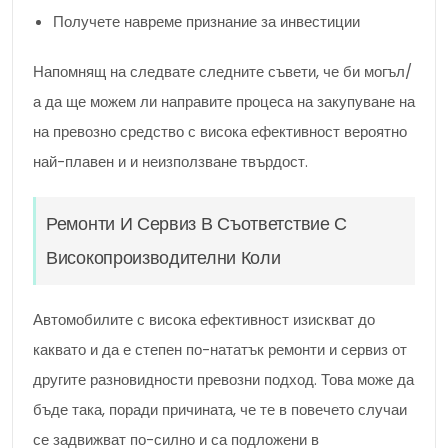
Получете навреме признание за инвестиции
Напомнящ на следвате следните съвети, че би могъл/
а да ще можем ли направите процеса на закупуване на
на превозно средство с висока ефективност вероятно
най-плавен и и неизползване твърдост.
Ремонти И Сервиз В Съответствие С
Високопроизводителни Коли
Автомобилите с висока ефективност изискват до
каквато и да е степен по-нататък ремонти и сервиз от
другите разновидности превозни подход. Това може да
бъде така, поради причината, че те в повечето случаи
се задвижват по-силно и са подложени в