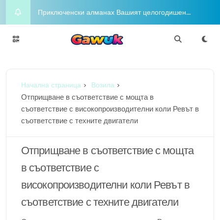
Приключенски алманах Вашият целогодишен
пътеводител за радостта и приключенията
Night on the Town Горещи концепции за облекло
за вечерен глам
Charm Chasers Местно преследване според
Начална страница
Возила
гордост
Йога Блаженство Издигнете духа си с медитация
Отприщване в съответствие с мощта в
съответствие с високопроизводителни коли Ревът в
Шофиране в разкош Бляскавият лайфстайл в
съответствие с техните двигатели
съответствие с любителите в съответствие с
Отприщване в съответствие с мощта
луксозни коли
в съответствие с
високопроизводителни коли Ревът в
съответствие с техните двигатели