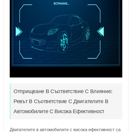
Отприщване В Съответствие С Влияние:
Ревът В Съответствие С Двигателите В
Автомобилите С Висока Ефективност
Двигателите в автомобилите с висока ефективност са