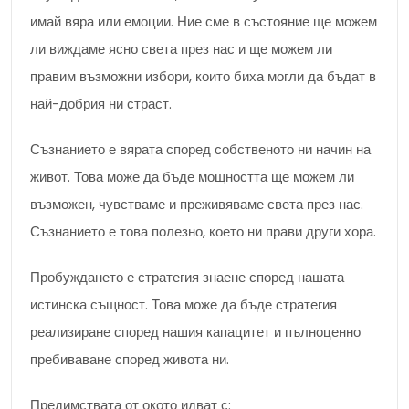
имай вяра или емоции. Ние сме в състояние ще можем
ли виждаме ясно света през нас и ще можем ли
правим възможни избори, които биха могли да бъдат в
най-добрия ни страст.
Съзнанието е вярата според собственото ни начин на
живот. Това може да бъде мощността ще можем ли
възможен, чувстваме и преживяваме света през нас.
Съзнанието е това полезно, което ни прави други хора.
Пробуждането е стратегия знаене според нашата
истинска същност. Това може да бъде стратегия
реализиране според нашия капацитет и пълноценно
пребиваване според живота ни.
Предимствата от окото идват с: