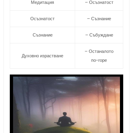
Медитация
– Осъзнатост
Осъзнатост
– Съзнание
Съзнание
– Събуждане
– Останалото
Духовно израстване
по-горе