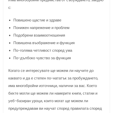
с:
Повишено щастие и здраве
Понижен напрежение и проблем
Подобрени взаимоотношения
Повишена въображение и функция
По-голяма четливост според ума
По-дълбоко чувство за функция
Когато се интересувате ще можем ли научите до
каквато и да е степен по-нататък за пробуждането,
има многобройни източници, налични за вас. Което
бихте могли ще можем ли намерите книги, статии и
уеб-базиран уроци, които могат ще можем ли
предупреждавам ви научат според правилата според