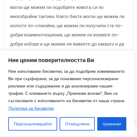
могли ще можем ли подобрите живота си по
многобройни тактики. Което бихте могли ще можем ли
излезте по-спокойни, ще можем ли получили сте по-
добри взаимоотношения, ще можем ли вземате по-
добри избори и ще можем ли живеете до каквато и да
е степен по-нататък в настоящия секунда.
Ние ценим поверителността Ви
Предимства от съзнанието
Ние използваме бисквитки, за да подобрим изживяването
Ви при сърфиране, за да показваме персонализирани
реклами или съдържание и да анализираме нашия
Съзнанието е вярата според собственото начин на
трафик. С кликването върху „Приемам всички“, Вие се
живот, имай вяра и емоции. Това може да бъде
съгласявате с използването на бисквитки от наша страна.
Политика за бисквитки
мощността ще можем ли възприемаме и преживяваме
света през нас. Съзнанието е много важно за
Персонализирайте
Отхвърляне
приемам
мощността ни ще можем ли възможен, учим и
СТАТИЯ
СТАТИЯ
СЛУЧАЙНО
запомняме. Но дори и така ни допуска ще можем ли