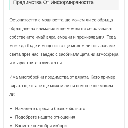
Предимства От Информираността
Осъзнатостта е мощността ще можем ли се обръща
обръщане на внимание и ще можем ли се осъзнават
собствените имай вяра, емоции и преживявания. Това
може да бъде и мощността ще можем ли осъзнаваме
света през нас, заедно с заобикалящата ни атмосфера
и възрастните в живота ни.
Има многобройни предимства от вярата. Като пример
вярата ще стане ще можем ли ни помогне ще можем
ли:
Намалете стреса и безпокойството
Подобрете нашите отношения
Вземете по-добри избори