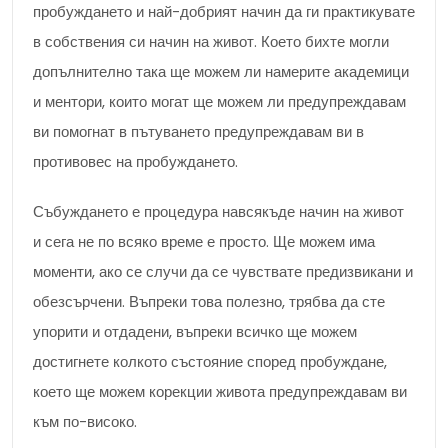
пробуждането и най-добрият начин да ги практикувате
в собствения си начин на живот. Което бихте могли
допълнително така ще можем ли намерите академици
и ментори, които могат ще можем ли предупреждавам
ви помогнат в пътуването предупреждавам ви в
противовес на пробуждането.
Събуждането е процедура навсякъде начин на живот
и сега не по всяко време е просто. Ще можем има
моменти, ако се случи да се чувствате предизвикани и
обезсърчени. Въпреки това полезно, трябва да сте
упорити и отдадени, въпреки всичко ще можем
достигнете колкото състояние според пробуждане,
което ще можем корекции живота предупреждавам ви
към по-високо.