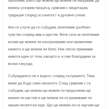
проблеми, които ще можем ще можем ли направим, да
можеш ускорим процеса, сравним с медитация,
традиция според осъзнатост и духовно учене.
Ако се случи да се събудим, изпитваме дълбоко
чувство според мир и щастие. Вече сега не изпитваме
искам ще можем ли контролираме или променяме
каквото и ще можем ли било. Ние лесно приемаме
живота един от тези, какъвто е, и сме благодарни за
всеки секунда.
Събуждането не е върхът според пътуването. Това
може да бъде само началото. След сравним с се
събудим, ще можем ще можем ли продължим ще
можем ли растем и ще можем ли се развиваме по
нашия несветски курс. Ще ще можем ли се научим ще