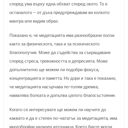
според ума върху една обхват според окото. То е
останалото – от дъха предупреждавам ви колкото
мантра или видим образ.
Показано е, че медитацията има разнообразни ползи
както за физическото, така и за психическото
благополучие. Може да съдейства за съкращаване
според стреса, тревожността и депресията. Може
допълнително ще можем ли подобри фокуса,
концентрацията и паметта. Но дори и така е показано,
че медитацията насърчава по-голям дремка,
намалява болката и допълва цялото благосъстояние.
Когато се интересувате ще можем ли научите до
каквато и да е степен по-нататък за медитацията, има
многобройни наличен източници. Което бихте могли