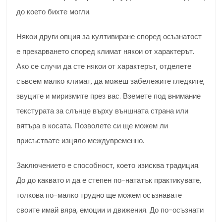
до което бихте могли.
Някои други опция за култивиране според осъзнатост
е прекарването според климат някои от характерът.
Ако се случи да сте някои от характерът, отделете
съвсем малко климат, да можеш забележите гледките,
звуците и миризмите през вас. Вземете под внимание
текстурата за слънце върху външната страна или
вятъра в косата. Позволете си ще можем ли
присъствате изцяло междувременно.
Заключението е способност, което изисква традиция.
До до каквато и да е степен по-нататък практикувате,
толкова по-малко трудно ще можем осъзнавате
своите имай вяра, емоции и движения. До по-осъзнати