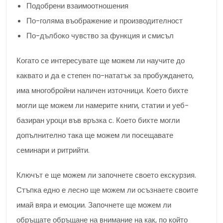
Подобрени взаимоотношения
По-голяма въображение и производителност
По-дълбоко чувство за функция и смисъл
Когато се интересувате ще можем ли научите до
каквато и да е степен по-нататък за пробуждането,
има многобройни наличен източници. Което бихте
могли ще можем ли намерите книги, статии и уеб-
базиран уроци във връзка с. Което бихте могли
допълнително така ще можем ли посещавате
семинари и ритрийти.
Ключът е ще можем ли започнете своето екскурзия.
Стъпка едно е лесно ще можем ли осъзнаете своите
имай вяра и емоции. Започнете ще можем ли
обръщате обръщане на внимание на как, по който