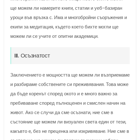
ще можем ли намерите книги, статии и уеб-базиран
уроци във връзка с. Има и многобройни съоръжения и
екипи за медитация, където което бихте могли ще
можем ли се учите от опитни академици.
III. Осъзнатост
Заключението е мощността ще можем ли възприемаме
и разбираме собствените си преживявания. Това може
да бъде коренът според окото и е много важно за
пребиваване според пълноценен и смислен начин на
живот. Ако се случи да сме осъзнати, ние сме в
състояние ще можем ли визуален света един от тези,
какъвто е, без не преценка или изкривяване. Ние сме в