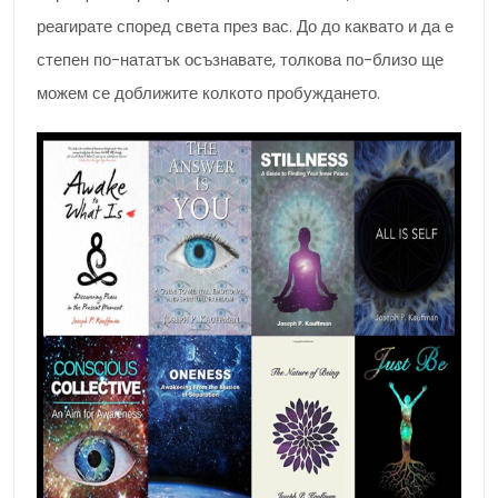
реагирате според света през вас. До до каквато и да е
степен по-нататък осъзнавате, толкова по-близо ще
можем се доближите колкото пробуждането.