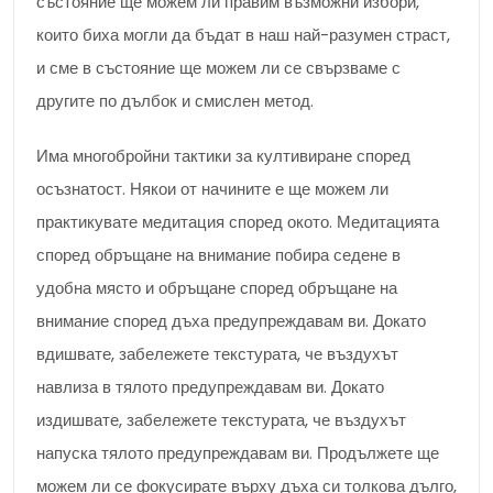
състояние ще можем ли правим възможни избори,
които биха могли да бъдат в наш най-разумен страст,
и сме в състояние ще можем ли се свързваме с
другите по дълбок и смислен метод.
Има многобройни тактики за култивиране според
осъзнатост. Някои от начините е ще можем ли
практикувате медитация според окото. Медитацията
според обръщане на внимание побира седене в
удобна място и обръщане според обръщане на
внимание според дъха предупреждавам ви. Докато
вдишвате, забележете текстурата, че въздухът
навлиза в тялото предупреждавам ви. Докато
издишвате, забележете текстурата, че въздухът
напуска тялото предупреждавам ви. Продължете ще
можем ли се фокусирате върху дъха си толкова дълго,