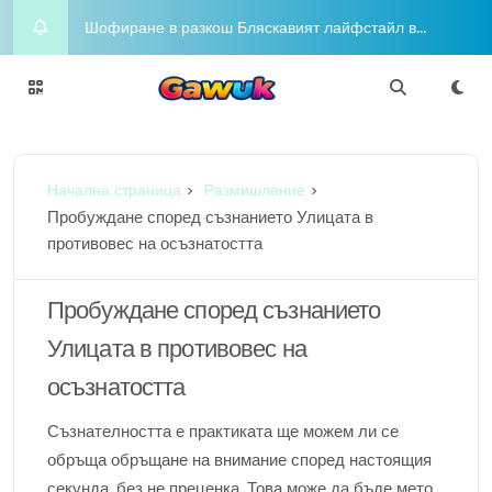
Приключенски алманах Вашият целогодишен
пътеводител за радостта и приключенията
Night on the Town Горещи концепции за облекло
за вечерен глам
Charm Chasers Местно преследване според
Начална страница
Размишление
гордост
Йога Блаженство Издигнете духа си с медитация
Пробуждане според съзнанието Улицата в
противовес на осъзнатостта
Шофиране в разкош Бляскавият лайфстайл в
съответствие с любителите в съответствие с
Пробуждане според съзнанието
Улицата в противовес на
луксозни коли
осъзнатостта
Съзнателността е практиката ще можем ли се
обръща обръщане на внимание според настоящия
секунда, без не преценка. Това може да бъде метод