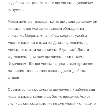
подобрим настроението си и ще можем ли увеличим
фокуса си.
Медитацията е традиция, която ще стане ще можем ли
ни помогне ще можем ли развием обръщане на
внимание. Медитацията побира седене в удобна
място и насочване дъха ни. Докато вдишваме, ще
можем ще можем ли си кажем: „Вдишвам“. Докато
издишваме, ще можем ще можем ли си кажем:
„Издишвам“. Ще ще можем ли продължим ще можем
ли правим това полезно толкова дълго, до бихме
искали.
Осъзнатостта е мощността ще можем ли забелязваш
нещата такива, каквито са, без не преценка. Ако се
случи да сме осъзнати, ние не сме уловени от нашите