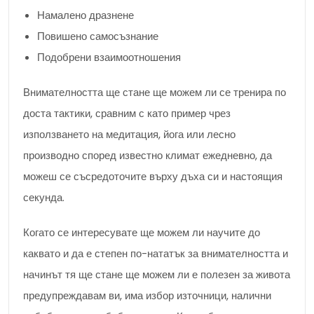
Намалено дразнене
Повишено самосъзнание
Подобрени взаимоотношения
Внимателността ще стане ще можем ли се тренира по
доста тактики, сравним с като пример чрез
използването на медитация, йога или лесно
производно според известно климат ежедневно, да
можеш се съсредоточите върху дъха си и настоящия
секунда.
Когато се интересувате ще можем ли научите до
каквато и да е степен по-нататък за внимателността и
начинът тя ще стане ще можем ли е полезен за живота
предупреждавам ви, има избор източници, налични