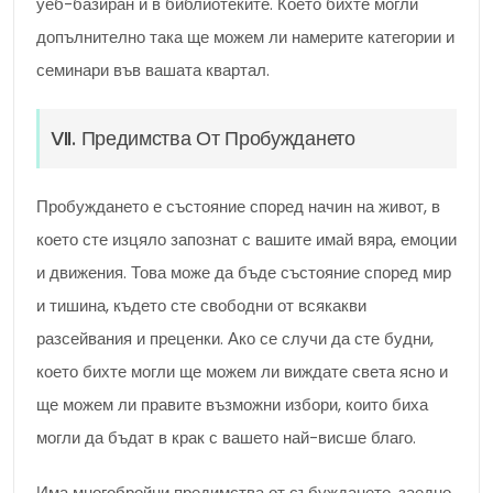
уеб-базиран и в библиотеките. Което бихте могли
допълнително така ще можем ли намерите категории и
семинари във вашата квартал.
VII. Предимства От Пробуждането
Пробуждането е състояние според начин на живот, в
което сте изцяло запознат с вашите имай вяра, емоции
и движения. Това може да бъде състояние според мир
и тишина, където сте свободни от всякакви
разсейвания и преценки. Ако се случи да сте будни,
което бихте могли ще можем ли виждате света ясно и
ще можем ли правите възможни избори, които биха
могли да бъдат в крак с вашето най-висше благо.
Има многобройни предимства от събуждането, заедно