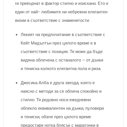
ги превърнат в фактор стилно и изискано. Ето е
един от най- любимите ни небрежни елегантен
визии в съответствие с знаменитости:
Лекият на предпочитание в съответствие с
Кейт Мидълтън през цялото време е в
съответствие с позиция. Тя може да бъде
видяна облечена с останалото – от дънки
и тениска колкото елегантна пола и риза.
Джесика Алба е друга звезда, която е
наясно с методи за се облича спокойно и
стилно. Тя редовно носи ежедневни
облекло еквивалентен на дънки, пуловери
и тениски, обаче през цялото време
предоставя нотка блясък с маратонки в