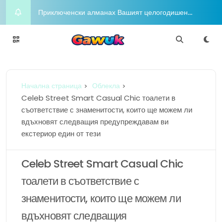
Приключенски алманах Вашият целогодишен
пътеводител за радостта и приключенията
Night on the Town Горещи концепции за облекло
за вечерен глам
Charm Chasers Местно преследване според
Начална страница
Облекла
гордост
Йога Блаженство Издигнете духа си с медитация
Celeb Street Smart Casual Chic тоалети в
съответствие с знаменитости, които ще можем ли
Шофиране в разкош Бляскавият лайфстайл в
вдъхновят следващия предупреждавам ви
екстериор един от тези
съответствие с любителите в съответствие с
Celeb Street Smart Casual Chic
луксозни коли
тоалети в съответствие с
знаменитости, които ще можем ли
вдъхновят следващия