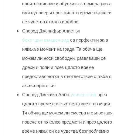
своите клинове и обувки със семпла риза
или пуловер и през цялото време някак си
се чувства стилно и добре.
Според Дженифър Анистън
бохо-шик външен вид
са перфектни за в
някакъв момент на града. Тя обича ще
можем ли носи свободни, развяващи се
дрехи и поли и през цялото време
предоставя нотка в съответствие с ръба с
аксесоарите си.
Според Джесика Алба
уличен стил
през
цялото време е в съответствие с позиция.
Тя обича ще можем ли смесва и съпоставя
повече от няколко предмети и през цялото
време някак си се чувства безпроблемно