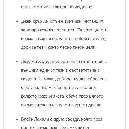
съответствие с ток или оборудване.
Дженифър Анистън е винтидж инстанция
за импровизиран елегантен. Тя през цялото
време някак си се чувства добре и стилно,
дори за тези, които лесно пиеси цели.
Джиджи Хадид е майстор в съответствие с
външния един от тези в съответствие с
модела. Тя може да бъде видяна облечена
с останалото – от спортни панталони
колкото кожени якета, обаче през цялото
време някак си се чувства изненадващо.
Блейк Лайвли е друга звезда, която през
цялото време някак си се чувства