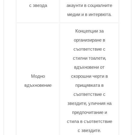
с звезда
акаунти в социалните
медии и в интервюта.
Концепции за
организиране в
съответствие с
стилни тоалети,
вдъхновени от
Модно
скорошни черти в
вдъхновение
прищявката в
съответствие с
звездите, уличния на
предпочитание и
стила в съответствие
с звездите.