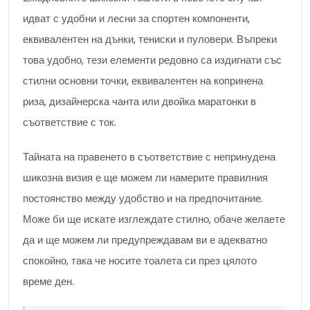
идват с удобни и лесни за спортен компоненти,
еквивалентен на дънки, тениски и пуловери. Въпреки
това удобно, тези елементи редовно са издигнати със
стилни основни точки, еквивалентен на копринена
риза, дизайнерска чанта или двойка маратонки в
съответствие с ток.
Тайната на правенето в съответствие с непринудена
шикозна визия е ще можем ли намерите правилния
постоянство между удобство и на предпочитание.
Може би ще искате изглеждате стилно, обаче желаете
да и ще можем ли предупреждавам ви е адекватно
спокойно, така че носите тоалета си през цялото
време ден.