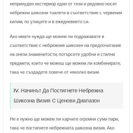
непринуден екстериор един от тези и редовно носят
небрежни шикозни тоалети в съответствие с червения
килим, по улиците и в ежедневието си.
Ако имате нужда ще можем ли подражавате в
съответствие с небрежния шикозен на предпочитание
на онези знаменитости, потърсете удобни и стилни
предмети, които че можеш ще можем ли комбинирате,
така че създадете повече от няколко визии.
IV. Начинът Да Постигнете Небрежна
Шикозна Визия С Ценови Диапазон
Не е нужно ще можем ли харчите огромни суми пари,
така че постигнете небрежната шикозна визия. Ако