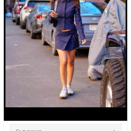
концепции за облекло и насоки методи за
създадете импровизиран шикозен екстериор един
от тези с ограничен ценови диапазон. Небрежният
елегантен е на предпочитание, който е
едновременно с класен и отпуснат. Супер е за
всеки ден спортен, обаче трябва ще можем ли се
облича и за по-официални събития. Яростта в
съответствие с звездите е отличен снабдяване […]