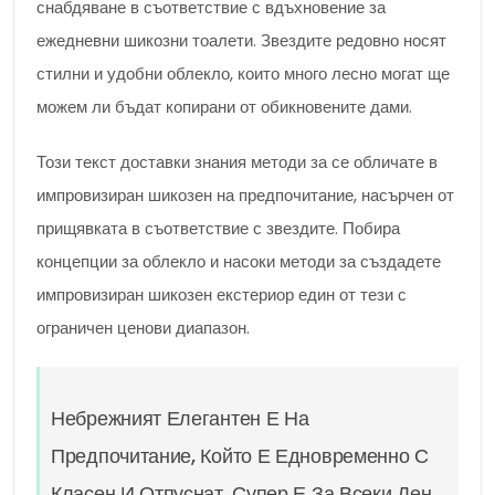
снабдяване в съответствие с вдъхновение за
ежедневни шикозни тоалети. Звездите редовно носят
стилни и удобни облекло, които много лесно могат ще
можем ли бъдат копирани от обикновените дами.
Този текст доставки знания методи за се обличате в
импровизиран шикозен на предпочитание, насърчен от
прищявката в съответствие с звездите. Побира
концепции за облекло и насоки методи за създадете
импровизиран шикозен екстериор един от тези с
ограничен ценови диапазон.
Небрежният Елегантен Е На
Предпочитание, Който Е Едновременно С
Класен И Отпуснат. Супер Е За Всеки Ден