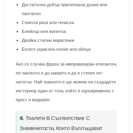
Достатъчно добър прилепнали дънки или
панталон
Семпла риза или тениска
Блейзър или жилетка
Двойка стилни маратонки
Богато украсено колие или обеци
Ако се случва фраза за импровизиран елегантен,
по-малкото е до каквато и да е степен по-
нататък. Най-важното е ще можем ли създадете
екстериор един от тези, който е едновременно с
прост и модерен.
III. Тоалети В Съответствие С
Знаменитости, Които Въплъщават