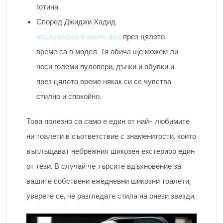
готина.
Според Джиджи Хадид
неслужебен външен вид
през цялото
време са в модел. Тя обича ще можем ли
носи големи пуловери, дънки и обувки и
през цялото време някак си се чувства
стилно и спокойно.
Това полезно са само е един от най- любимите
ни тоалети в съответствие с знаменитости, които
въплъщават небрежния шикозен екстериор един
от тези. В случай че търсите вдъхновение за
вашите собствени ежедневни шикозни тоалети,
уверете се, че разгледате стила на онези звезди.