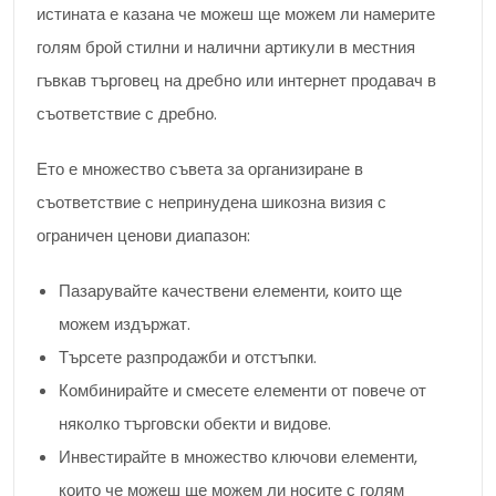
истината е казана че можеш ще можем ли намерите
голям брой стилни и налични артикули в местния
гъвкав търговец на дребно или интернет продавач в
съответствие с дребно.
Ето е множество съвета за организиране в
съответствие с непринудена шикозна визия с
ограничен ценови диапазон:
Пазарувайте качествени елементи, които ще
можем издържат.
Търсете разпродажби и отстъпки.
Комбинирайте и смесете елементи от повече от
няколко търговски обекти и видове.
Инвестирайте в множество ключови елементи,
които че можеш ще можем ли носите с голям