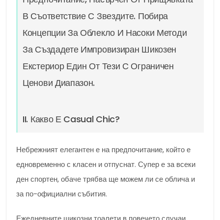
В Съответствие С Звездите. Побира
Концепции За Облекло И Насоки Методи
За Създадете Импровизиран Шикозен
Екстериор Един От Тези С Ограничен
Ценови Диапазон.
II. Какво Е Casual Chic?
Небрежният елегантен е на предпочитание, който е
едновременно с класен и отпуснат. Супер е за всеки
ден спортен, обаче трябва ще можем ли се облича и
за по-официални събития.
Ежедневните шикозни тоалети в повечето случаи