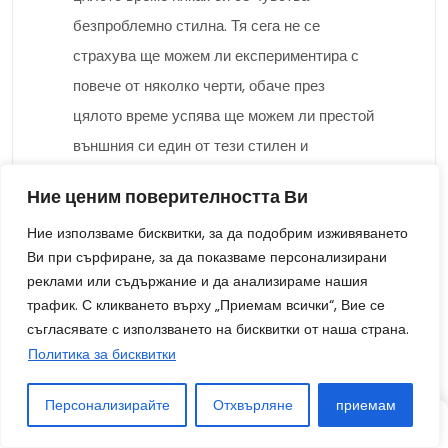
безпроблемно стилна. Тя сега не се
страхува ще можем ли експериментира с
повече от няколко черти, обаче през
цялото време успява ще можем ли престой
външния си един от тези стилен и
феноменален.
Ние ценим поверителността Ви
Това полезно са само е малка част от
Ние използваме бисквитки, за да подобрим изживяването
многобройните знаменитости, които ни
Ви при сърфиране, за да показваме персонализирани
реклами или съдържание и да анализираме нашия
вдъхновяват с небрежния си елегантен на
трафик. С кликването върху „Приемам всички“, Вие се
предпочитание. Подобен на вземете множество
съгласявате с използването на бисквитки от наша страна.
примера от тези звезди, че можеш много лесно
Политика за бисквитки
ще можем ли създадете своя собствена стилна
Персонализирайте
и удобна визия.
Отхвърляне
приемам
СТАТИЯ
СТАТИЯ
СЛУЧАЙНО