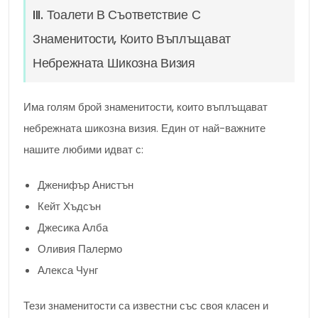
III. Тоалети В Съответствие С
Знаменитости, Които Въплъщават
Небрежната Шикозна Визия
Има голям брой знаменитости, които въплъщават
небрежната шикозна визия. Един от най-важните
нашите любими идват с:
Дженифър Анистън
Кейт Хъдсън
Джесика Алба
Оливия Палермо
Алекса Чунг
Тези знаменитости са известни със своя класен и