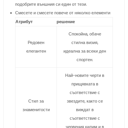
подобрите външния си един от тези.
Смесете и смесете повече от няколко елементи
Атрибут
решение
Спокойна, обаче
Редовен
стилна визия,
елегантен
идеална за всеки ден
спортен.
Най-новите черти в
прищявката в
съответствие с
Стил за
звездите, както се
знаменитости
виждат в
съответствие с
червения килим и в