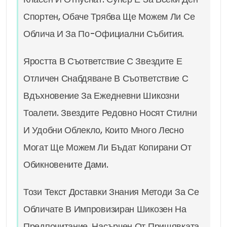
Спортен, Обаче Трябва Ще Можем Ли Се
Облича И За По-Официални Събития.
Яростта В Съответствие С Звездите Е
Отличен Снабдяване В Съответствие С
Вдъхновение За Ежедневни Шикозни
Тоалети. Звездите Редовно Носят Стилни
И Удобни Облекло, Които Много Лесно
Могат Ще Можем Ли Бъдат Копирани От
Обикновените Дами.
Този Текст Доставки Знания Методи За Се
Обличате В Импровизиран Шикозен На
Предпочитание, Насърчен От Прищявката