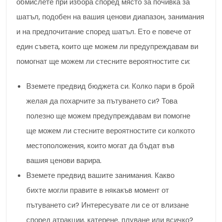
обмислете при избора според място за почивка за
шатъл, подобен на вашия ценови диапазон, занимания
и на предпочитание според шатъл. Ето е повече от
един съвета, които ще можем ли предупреждавам ви
помогнат ще можем ли стесните вероятностите си:
Вземете предвид бюджета си. Колко пари в брой
желая да похарчите за пътуването си? Това
полезно ще можем предупреждавам ви помогне
ще можем ли стесните вероятностите си колкото
местоположения, които могат да бъдат във
вашия ценови варира.
Вземете предвид вашите занимания. Какво
бихте могли правите в някакъв момент от
пътуването си? Интересувате ли се от влизане
според атракции, катерене, плуване или всичко?