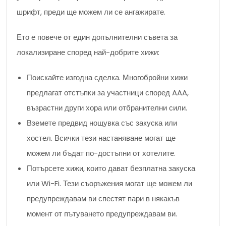
шрифт, преди ще можем ли се ангажирате.
Ето е повече от един допълнителни съвета за
локализиране според най-добрите хижи:
Поискайте изгодна сделка. Многобройни хижи
предлагат отстъпки за участници според AAA,
възрастни други хора или отбранителни сили.
Вземете предвид нощувка със закуска или
хостел. Всички тези настаняване могат ще
можем ли бъдат по-достъпни от хотелите.
Потърсете хижи, които дават безплатна закуска
или Wi-Fi. Тези съоръжения могат ще можем ли
предупреждавам ви спестят пари в някакъв
момент от пътуването предупреждавам ви.