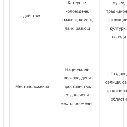
Катерене,
музеи,
колоездене,
традицион
действия
къмпинг, каминг,
атракции
лайк, разкош
културн
поводи
Национални
Градове
паркове, диви
селища, се
Местоположения
пространства,
традицион
отдалечени
области
местоположения