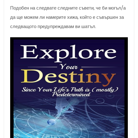
Подобен на следвате следните съвети, че би могъл/а
да ще можем ли намерите хижа, който е съвършен за
следващото предупреждавам ви шатъл.