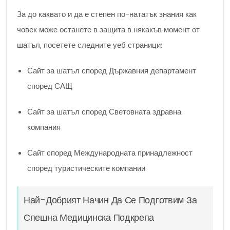
За до каквато и да е степен по-нататък знания как
човек може останете в защита в някакъв момент от
шатъл, посетете следните уеб страници:
Сайт за шатъл според Държавния департамент
според САЩ
Сайт за шатъл според Световната здравна
компания
Сайт според Международната принадлежност
според туристическите компании
Най-Добрият Начин Да Се Подготвим За
Спешна Медицинска Подкрепа