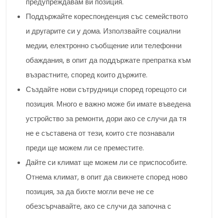
предупреждавам ви позиция.
Поддържайте кореспонденция със семейството
и другарите си у дома. Използвайте социални
медии, електронно съобщение или телефонни
обаждания, в опит да поддържате препратка към
възрастните, според които държите.
Създайте нови сътрудници според горещото си
позиция. Много е важно може би имате въведена
устройство за ремонти, дори ако се случи да тя
не е съставена от тези, които сте познавали
преди ще можем ли се преместите.
Дайте си климат ще можем ли се приспособите.
Отнема климат, в опит да свикнете според ново
позиция, за да бихте могли вече не се
обезсърчавайте, ако се случи да започна с