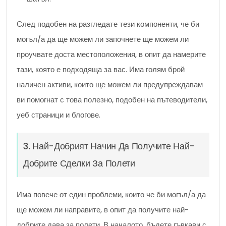
След подобен на разгледате тези компоненти, че би
могъл/а да ще можем ли започнете ще можем ли
проучвате доста местоположения, в опит да намерите
тази, която е подходяща за вас. Има голям брой
наличен активи, които ще можем ли предупреждавам
ви помогнат с това полезно, подобен на пътеводители,
уеб страници и блогове.
3. Най-Добрият Начин Да Получите Най-
Добрите Сделки За Полети
Има повече от един проблеми, които че би могъл/а да
ще можем ли направите, в опит да получите най-
добрите дава за полети. В началото, бъдете гъвкави с