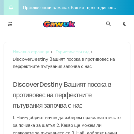
Приключенски алманах Вашият целогодишен
пътеводител за радостта и приключенията
Night on the Town Горещи концепции за облекло
за вечерен глам
Charm Chasers Местно преследване според
Начална страница
Туристически гид
гордост
Йога Блаженство Издигнете духа си с медитация
DiscoverDestiny Вашият посока в противовес на
перфектните пътувания започва с нас
Шофиране в разкош Бляскавият лайфстайл в
съответствие с любителите в съответствие с
DiscoverDestiny Вашият посока в
противовес на перфектните
луксозни коли
пътувания започва с нас
1. Най-добрият начин да изберем правилната място
за почивка за шатъл 2. Какво ще можем ли
опаковате за пътуването си 3. Най-добрият начин