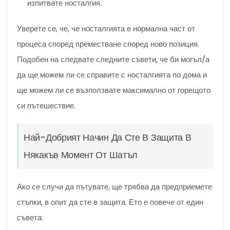
изпитвате носталгия.
Уверете се, че, че носталгията е нормална част от
процеса според преместване според ново позиция.
Подобен на следвате следните съвети, че би могъл/а
да ще можем ли се справите с носталгията по дома и
ще можем ли се възползвате максимално от горещото
си пътешествие.
Най-Добрият Начин Да Сте В Защита В
Някакъв Момент От Шатъл
Ако се случи да пътувате, ще трябва да предприемете
стъпки, в опит да сте в защита. Ето е повече от един
съвета: