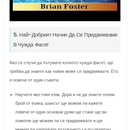
5. Най-Добрият Начин Да Се Придвижваме
В Чужда Фасет
Ако се случи да пътувате колкото чужда фасет, ще
трябва да знаете как човек може се придвижвате. Ето
е повече от един съвета:
Научете местния език. Дори и не да знаете голям
брой от езика, шансът ще можем ли кажете
повече от един основни думи ще стане ще ви
помогне ще можем ли се придвижвате и ще
можем ли направите пътуването си по-приятно.