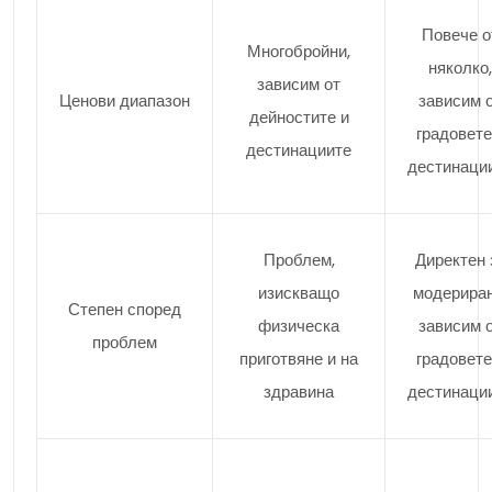
Повече о
Многобройни,
няколко,
зависим от
Ценови диапазон
зависим 
дейностите и
градовете
дестинациите
дестинаци
Проблем,
Директен 
изискващо
модериран
Степен според
физическа
зависим 
проблем
приготвяне и на
градовете
здравина
дестинаци