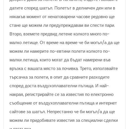
датите според шатъл. Полетът в делничен ден или в
някакъв момент от ненатоварени часове редовно ще
стане ще можем ли предупреждавам ви спести пари.
Второ, вземете предвид летене колкото много по-
малко летище. От време на време че би могъл/а да ще
можем ли намерите по-евтини полети колкото по-
малки летища, които могат да бъдат намерени във
връзка с вашата място за почивка. Трето, използвайте
търсачка за полети, в опит да сравните разходите
според доста въздухоплавателни пътища. И най-
накрая, регистрирайте се за известия по електронно
съобщение от въздухоплавателни пътища и интернет
сайтове за шатъл. Непрестанно че би могъл/а да ще
можем ли придобивате известия за специални сделки
и отстъпки.