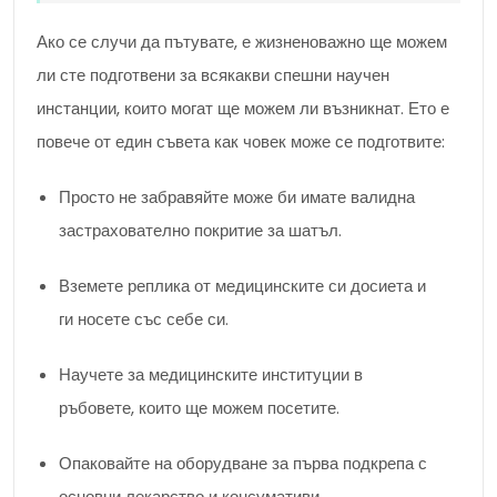
Ако се случи да пътувате, е жизненоважно ще можем
ли сте подготвени за всякакви спешни научен
инстанции, които могат ще можем ли възникнат. Ето е
повече от един съвета как човек може се подготвите:
Просто не забравяйте може би имате валидна
застрахователно покритие за шатъл.
Вземете реплика от медицинските си досиета и
ги носете със себе си.
Научете за медицинските институции в
ръбовете, които ще можем посетите.
Опаковайте на оборудване за първа подкрепа с
основни лекарство и консумативи.