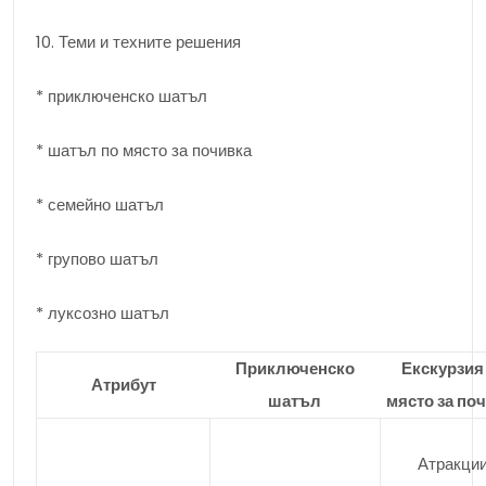
10. Теми и техните решения
* приключенско шатъл
* шатъл по място за почивка
* семейно шатъл
* групово шатъл
* луксозно шатъл
Приключенско
Екскурзия
Атрибут
шатъл
място за по
Атракции