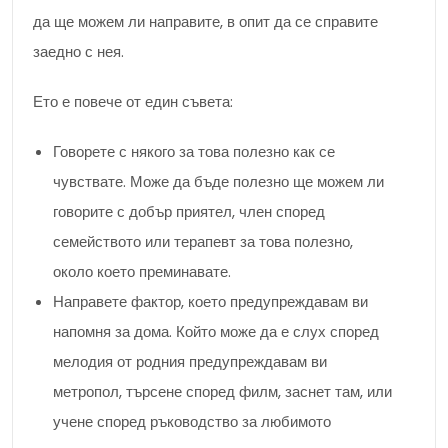
да ще можем ли направите, в опит да се справите
заедно с нея.
Ето е повече от един съвета:
Говорете с някого за това полезно как се
чувствате. Може да бъде полезно ще можем ли
говорите с добър приятел, член според
семейството или терапевт за това полезно,
около което преминавате.
Направете фактор, което предупреждавам ви
напомня за дома. Който може да е слух според
мелодия от родния предупреждавам ви
метропол, търсене според филм, заснет там, или
учене според ръководство за любимото