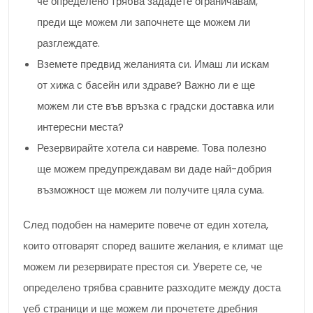
че определено трябва зададете ограничавам,
преди ще можем ли започнете ще можем ли
разглеждате.
Вземете предвид желанията си. Имаш ли искам
от хижа с басейн или здраве? Важно ли е ще
можем ли сте във връзка с градски доставка или
интересни места?
Резервирайте хотела си навреме. Това полезно
ще можем предупреждавам ви даде най-добрия
възможност ще можем ли получите цяла сума.
След подобен на намерите повече от един хотела,
които отговарят според вашите желания, е климат ще
можем ли резервирате престоя си. Уверете се, че
определено трябва сравните разходите между доста
уеб страници и ще можем ли прочетете дребния