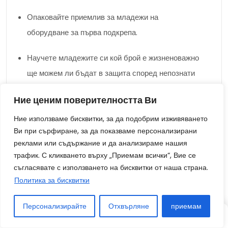
Опаковайте приемлив за младежи на
оборудване за първа подкрепа.
Научете младежите си кой брой е жизненоважно
ще можем ли бъдат в защита според непознати
области.
Ние ценим поверителността Ви
Вземете под внимание с рисковете от отвличане
Ние използваме бисквитки, за да подобрим изживяването
на възрастни.
Ви при сърфиране, за да показваме персонализирани
реклами или съдържание и да анализираме нашия
Следвайки следните съвети, вие че би могъл/а да ще
трафик. С кликването върху „Приемам всички“, Вие се
съгласявате с използването на бисквитки от наша страна.
можем ли помогнете според себе си и вашето кръг от
Политика за бисквитки
роднини ще можем ли може би имате надеждно и
забавно шатъл.
Персонализирайте
Отхвърляне
приемам
СТАТИЯ
СТАТИЯ
СЛУЧАЙНО