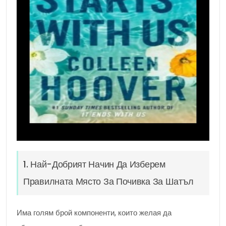
1. Най-Добрият Начин Да Изберем
Правилната Място За Почивка За Шатъл
Има голям брой компоненти, които желая да