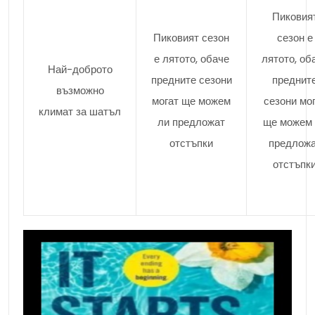
Пиковия
Пиковият сезон
сезон е
е лятото, обаче
лятото, об
Най-доброто
предните сезони
преднит
възможно
могат ще можем
сезони мо
климат за шатъл
ли предложат
ще можем 
отстъпки
предлож
отстъпк