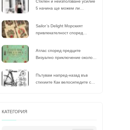
Стилен и неизползване усилие
5 начина ще можем ли
предефинирате визията си със
стилно дрехи
Sailor’s Delight Морският
привлекателност според
класическите традиционни
татуировки
Атлас според предците
Визуално приключение около
културните съкровища според
света
Пътувам напред-назад във
стихиите Как велосипедите са
оформили приказката
КАТЕГОРИЯ