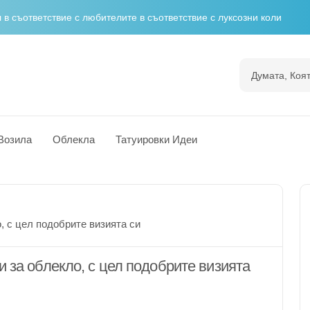
н пътеводител за радостта и приключенията
екло за вечерен глам
 гордост
тация
Возила
Облекла
Татуировки Идеи
 съответствие с любителите в съответствие с луксозни коли
, с цел подобрите визията си
 за облекло, с цел подобрите визията