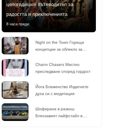
целогодишен пътеводител за
радостта и приключенията
8 часа преди
Night on the Town Горещи
концепции за облекло за
вечерен глам
Charm Chasers Местно
преследване според гордост
Йога Блаженство Издигнете
духа си с медитация
Шофиране в разкош
Бляскавият лайфстайл в
съответствие с любителите в