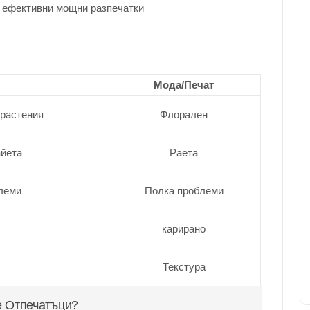
 с ефективни мощни разпечатки
Мода/Печат
 растения
Флорален
айета
Раета
леми
Полка проблеми
карирано
Текстура
е Отпечатъци?