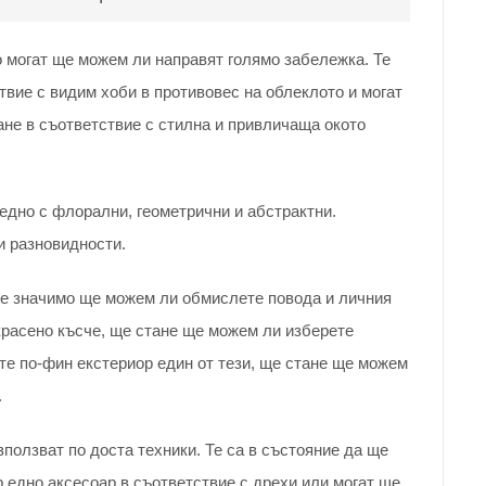
 могат ще можем ли направят голямо забележка. Те
твие с видим хоби в противовес на облеклото и могат
не в съответствие с стилна и привличаща окото
едно с флорални, геометрични и абстрактни.
и разновидности.
, е значимо ще можем ли обмислете повода и личния
украсено късче, ще стане ще можем ли изберете
ите по-фин екстериор един от тези, ще стане ще можем
.
ползват по доста техники. Те са в състояние да ще
 едно аксесоар в съответствие с дрехи или могат ще