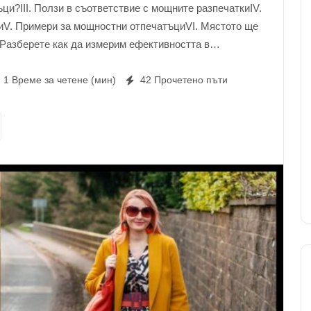
ци?III. Ползи в съответствие с мощните разпечаткиIV.
иV. Примери за мощностни отпечатъциVI. Мястото ще
 Разберете как да измерим ефективността в
 мощностVIII. Трикове за организиране в съответствие
роси Концепция за облекло Мода/Печат Дръзка
1 Време за четене (мин)
42 Прочетено пъти
лейзър в съответствие с райета Раета Пола в
рана блуза карирано Пуловер с текстура Текстура II.
? Силните щампи са големи, смели шарки, които
. Те постоянно се използват за качване в
блеклото и могат ще можем ли бъдат добър начин за
личаща окото визия. Силните щампи са налични в
и и абстрактни. Допълнително те са […]