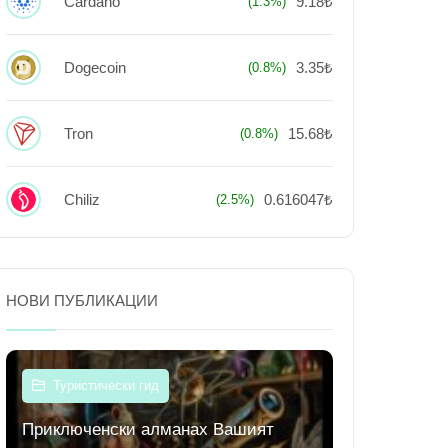
Cardano
9.18₺
(1.3%)
Dogecoin
3.35₺
(0.8%)
Tron
15.68₺
(0.8%)
Chiliz
0.616047₺
(2.5%)
НОВИ ПУБЛИКАЦИИ
Туристически гид
Приключенски алманах Вашият