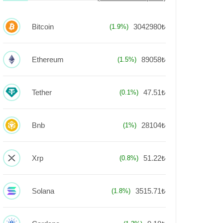
Bitcoin
3042980₺
(1.9%)
Ethereum
89058₺
(1.5%)
Tether
47.51₺
(0.1%)
Bnb
28104₺
(1%)
Xrp
51.22₺
(0.8%)
Solana
3515.71₺
(1.8%)