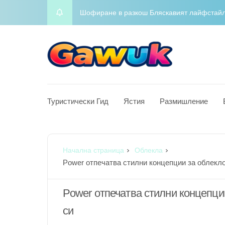
Приключенски алманах Вашият целогодише
Night on the Town Горещи концепции за обл
Charm Chasers Местно преследване според
Йога Блаженство Издигнете духа си с меди
Туристически Гид
Ястия
Размишление
Шофиране в разкош Бляскавият лайфстайл в
Начална страница
Облекла
Power отпечатва стилни концепции за облекло
Power отпечатва стилни концепции
си