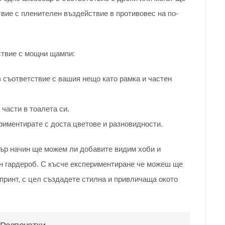
твие с пленителен въздействие в противовес на по-
ствие с мощни щампи:
в съответствие с вашия нещо като рамка и частен
части в тоалета си.
риментирате с доста цветове и разновидности.
ър начин ще можем ли добавите видим хоби и
н гардероб. С късче експериментиране че можеш ще
ринт, с цел създадете стилна и привличаща окото