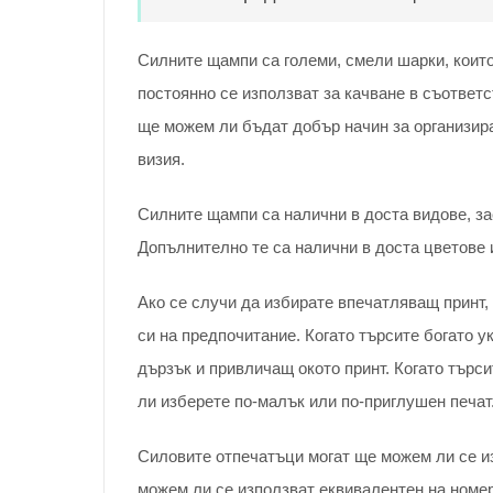
Силните щампи са големи, смели шарки, които
постоянно се използват за качване в съответс
ще можем ли бъдат добър начин за организира
визия.
Силните щампи са налични в доста видове, за
Допълнително те са налични в доста цветове 
Ако се случи да избирате впечатляващ принт
си на предпочитание. Когато търсите богато 
дързък и привличащ окото принт. Когато търс
ли изберете по-малък или по-приглушен печат
Силовите отпечатъци могат ще можем ли се из
можем ли се използват еквивалентен на номер