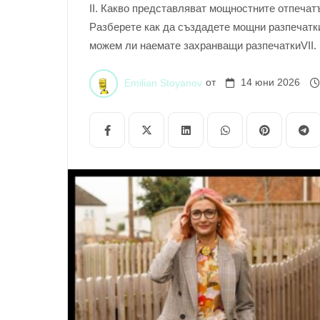
II. Какво представляват мощностните отпечатъ
Разберете как да създадете мощни разпечатк
можем ли наемате захранващи разпечаткиVII.
съответствие с разпечатките в съответствие с
с ефективни мощни разпечаткиIX.Типични въп
Emilian Stoyanov
от
14 юни 2026
костюм в съответствие с растения Флорален Б
съответствие с проблеми Полка проблеми Кари
Какво представляват мощностните отпечатъци
могат ще можем ли направят голямо забележка
съответствие с видим хоби в противовес на о
организиране в съответствие с стилна и прив
доста видове, заедно с флорални, геометричн