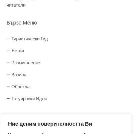
читатели.
Бързо Меню
Туристически Гид
Ястия
Размишление
Возила
Облекла
Татуировки Идеи
Авторско Право
Ние ценим поверителността Ви
Той действа като „доставчик на сайт“ по смисъла на