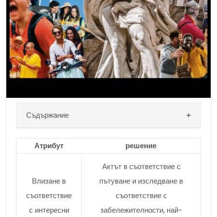
съответствие с интересни места ще стане ще
можем ли побира и запознаване с местната
традиция чрез използването на […]
Съдържание
Атрибут
решение
Актът в съответствие с
Влизане в
пътуване и изследване в
съответствие
съответствие с
с интересни
забележителности, най-