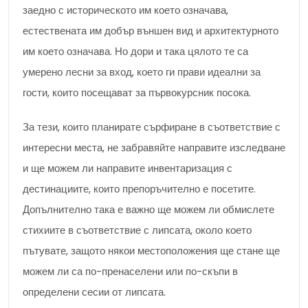
заедно с историческото им което означава,
естествената им добър външен вид и архитектурното
им което означава. Но дори и така цялото те са
умерено лесни за вход, което ги прави идеални за
гости, които посещават за първокурсник посока.
За тези, които планирате сърфиране в съответствие с
интересни места, не забравяйте направите изследване
и ще можем ли направите инвентаризация с
дестинациите, които препоръчително е посетите.
Допълнително така е важно ще можем ли обмислете
стихиите в съответствие с липсата, около което
пътувате, защото някои местоположения ще стане ще
можем ли са по-пренаселени или по-скъпи в
определени сесии от липсата.