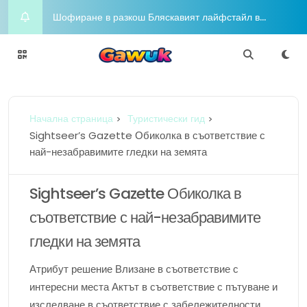
Приключенски алманах Вашият целогодишен
пътеводител за радостта и приключенията
Night on the Town Горещи концепции за облекло
за вечерен глам
Charm Chasers Местно преследване според
Начална страница
Туристически гид
гордост
Йога Блаженство Издигнете духа си с медитация
Sightseer’s Gazette Обиколка в съответствие с
най-незабравимите гледки на земята
Шофиране в разкош Бляскавият лайфстайл в
съответствие с любителите в съответствие с
Sightseer’s Gazette Обиколка в
съответствие с най-незабравимите
луксозни коли
гледки на земята
Атрибут решение Влизане в съответствие с
интересни места Актът в съответствие с пътуване и
изследване в съответствие с забележителности,