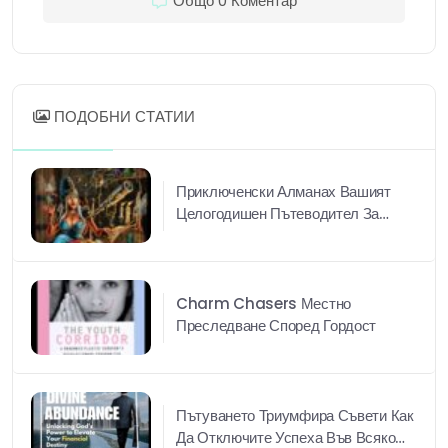
Общо 0 Коментар
ПОДОБНИ СТАТИИ
Приключенски Алманах Вашият
Целогодишен Пътеводител За
Радостта И Приключенията
Charm Chasers Местно
Преследване Според Гордост
Пътуването Триумфира Съвети Как
Да Отключите Успеха Във Всяко