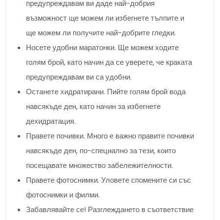
предупреждавам ви даде най-добрия
възможност ще можем ли избегнете тълпите и
ще можем ли получите най-добрите гледки.
Носете удобни маратонки. Ще можем ходите
голям брой, като начин да се уверете, че краката
предупреждавам ви са удобни.
Останете хидратирани. Пийте голям брой вода
навсякъде ден, като начин за избегнете
дехидратация.
Правете почивки. Много е важно правите почивки
навсякъде ден, по-специално за тези, които
посещавате множество забележителности.
Правете фотоснимки. Уловете спомените си със
фотоснимки и филми.
Забавлявайте се! Разглеждането в съответствие