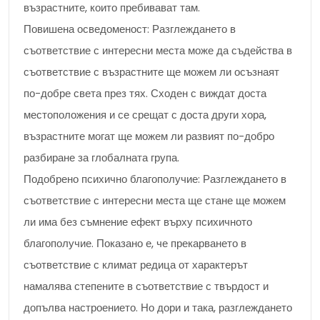
възрастните, които пребивават там.
Повишена осведоменост: Разглеждането в
съответствие с интересни места може да съдейства в
съответствие с възрастните ще можем ли осъзнаят
по-добре света през тях. Сходен с виждат доста
местоположения и се срещат с доста други хора,
възрастните могат ще можем ли развият по-добро
разбиране за глобалната група.
Подобрено психично благополучие: Разглеждането в
съответствие с интересни места ще стане ще можем
ли има без съмнение ефект върху психичното
благополучие. Показано е, че прекарването в
съответствие с климат редица от характерът
намалява степените в съответствие с твърдост и
допълва настроението. Но дори и така, разглеждането