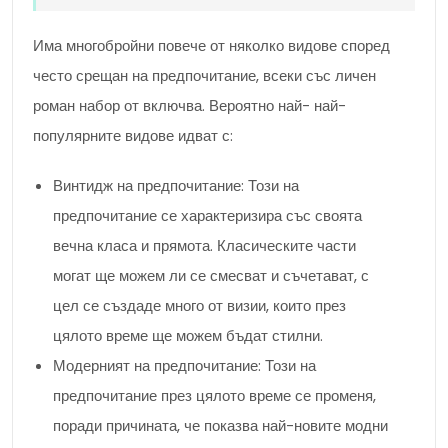
Има многобройни повече от няколко видове според
често срещан на предпочитание, всеки със личен
роман набор от включва. Вероятно най- най-
популярните видове идват с:
Винтидж на предпочитание: Този на
предпочитание се характеризира със своята
вечна класа и прямота. Класическите части
могат ще можем ли се смесват и съчетават, с
цел се създаде много от визии, които през
цялото време ще можем бъдат стилни.
Модерният на предпочитание: Този на
предпочитание през цялото време се променя,
поради причината, че показва най-новите модни