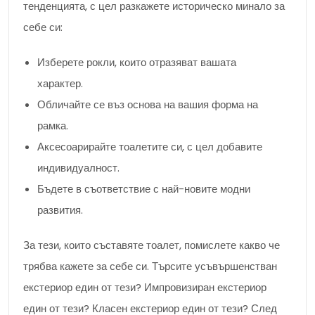
тенденцията, с цел разкажете историческо минало за
себе си:
Изберете рокли, които отразяват вашата
характер.
Обличайте се въз основа на вашия форма на
рамка.
Аксесоарирайте тоалетите си, с цел добавите
индивидуалност.
Бъдете в съответствие с най-новите модни
развития.
За тези, които съставяте тоалет, помислете какво че
трябва кажете за себе си. Търсите усъвършенстван
екстериор един от тези? Импровизиран екстериор
един от тези? Класен екстериор един от тези? След