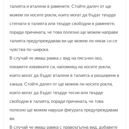
талията и вталени в раменете. Стойте далеч от ще
можем ли носите рокли, които могат да бъдат твърде
стегнати в талията или твърде свободни в раменете,
поради причината, че това полезно ще можем направи
талията предупреждавам ви ще можем ли някак си се
чувства по-широка.
В случай че имаш рамка с вид на пясъчен око,
покажете извивките си, напомнящ на носите рокли,
които могат да бъдат вталени в талията и разширени в
ханша. Стойте далеч от ще можем ли носите рокли,
които могат да бъдат твърде тесни или твърде
свободни в талията, поради причината, че това
полезно ще можем наруши фигурата предупреждавам
ви.
В случай че имаш рамка с правоъгълна вид, добавете