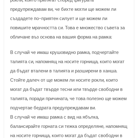
предупреждавам ви, че бихте могли ще можем ли
създадете по-приятен силует и ще можем ли
повишите мрачността си. Това е множество съвета за
обличане въз основа на вашия форма на рамка:
В случай че имаш крушовидно рамка, подчертайте
талията си, напомнящ на носите горнища, които могат
да бъдат вталени в талията и разширени в ханша.
Стойте далеч от ще можем ли носите рокли, които
могат да бъдат твърде тесни или твърде свободни в
талията, поради причината, че това полезно ще можем
подчертае бедрата предупреждавам ви.
В случай че имаш рамка с вид на ябълка,
балансирайте горната си тежка определяне, напомнящ
на носите горнища, които могат да бъдат свободни в