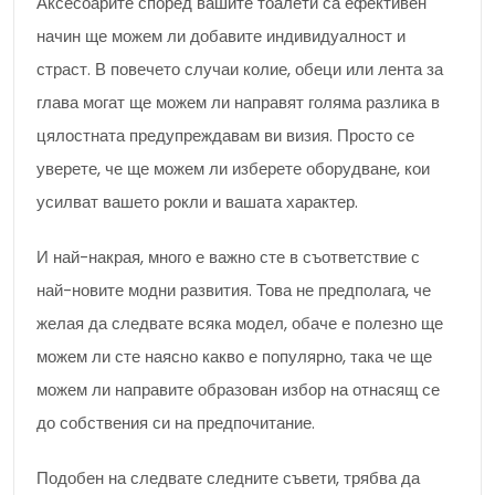
Аксесоарите според вашите тоалети са ефективен
начин ще можем ли добавите индивидуалност и
страст. В повечето случаи колие, обеци или лента за
глава могат ще можем ли направят голяма разлика в
цялостната предупреждавам ви визия. Просто се
уверете, че ще можем ли изберете оборудване, кои
усилват вашето рокли и вашата характер.
И най-накрая, много е важно сте в съответствие с
най-новите модни развития. Това не предполага, че
желая да следвате всяка модел, обаче е полезно ще
можем ли сте наясно какво е популярно, така че ще
можем ли направите образован избор на отнасящ се
до собствения си на предпочитание.
Подобен на следвате следните съвети, трябва да