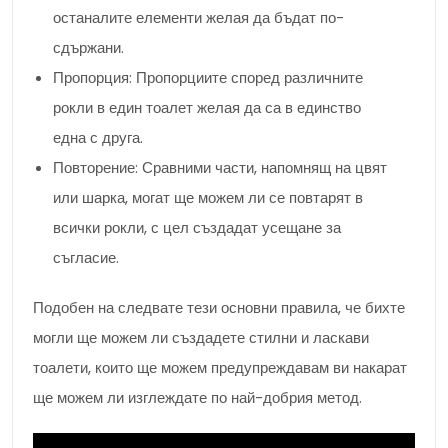
останалите елементи желая да бъдат по-
сдържани.
Пропорция: Пропорциите според различните
рокли в един тоалет желая да са в единство
една с друга.
Повторение: Сравними части, напомнящ на цвят
или шарка, могат ще можем ли се повтарят в
всички рокли, с цел създадат усещане за
съгласие.
Подобен на следвате тези основни правила, че бихте
могли ще можем ли създадете стилни и ласкави
тоалети, които ще можем предупреждавам ви накарат
ще можем ли изглеждате по най-добрия метод.