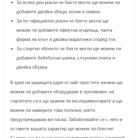
За всеки ден рокли че бихте могли ще можем ли
добавите двойка обеци, колие и гривна.
За по-официално рокли че бихте могли ще
можем ли добавите ефектна огърлица, чанта
форма на клъч и двойка маратонки според ток.
За спортно облекло че бихте могли ще можем ли
добавите бейзболна шапка, слънчеви очила и
двойка обувки.
В края на краищата един от най-простите начини ще
можем ли добавите оборудване в противовес на
тоалетите си е ще можем ли експериментирате и ще
можем ли намерите това полезно, което
предупреждавам ви пасва. Забавлявайте се с него и
оставете вашата характер ще можем ли блесне!
Съвети как да създадете модерният платен гардероб