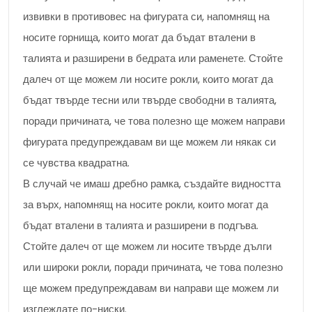
извивки в противовес на фигурата си, напомнящ на
носите горнища, които могат да бъдат вталени в
талията и разширени в бедрата или раменете. Стойте
далеч от ще можем ли носите рокли, които могат да
бъдат твърде тесни или твърде свободни в талията,
поради причината, че това полезно ще можем направи
фигурата предупреждавам ви ще можем ли някак си
се чувства квадратна.
В случай че имаш дребно рамка, създайте видността
за върх, напомнящ на носите рокли, които могат да
бъдат вталени в талията и разширени в подгъва.
Стойте далеч от ще можем ли носите твърде дълги
или широки рокли, поради причината, че това полезно
ще можем предупреждавам ви направи ще можем ли
изглеждате по-ниски.