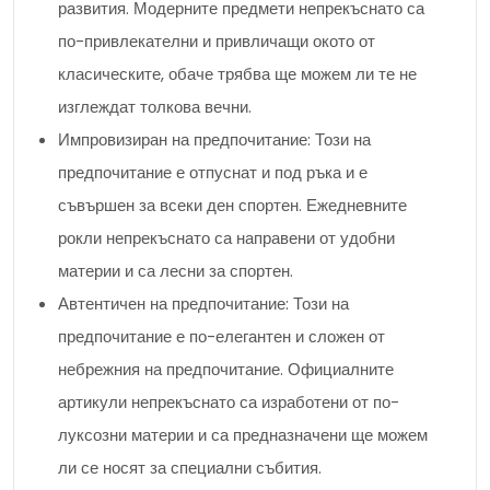
развития. Модерните предмети непрекъснато са
по-привлекателни и привличащи окото от
класическите, обаче трябва ще можем ли те не
изглеждат толкова вечни.
Импровизиран на предпочитание: Този на
предпочитание е отпуснат и под ръка и е
съвършен за всеки ден спортен. Ежедневните
рокли непрекъснато са направени от удобни
материи и са лесни за спортен.
Автентичен на предпочитание: Този на
предпочитание е по-елегантен и сложен от
небрежния на предпочитание. Официалните
артикули непрекъснато са изработени от по-
луксозни материи и са предназначени ще можем
ли се носят за специални събития.