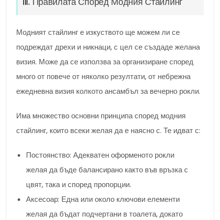
III. Правилата Според Модния Стайлинг
Модният стайлинг е изкуството ще можем ли се
подреждат дрехи и никнаци, с цел се създаде желана
визия. Може да се използва за организиране според
много от повече от няколко резултати, от небрежна
ежедневна визия колкото ансамбъл за вечерно рокли.
Има множество основни принципа според модния
стайлинг, които всеки желая да е наясно с. Те идват с:
Постоянство: Адекватен оформеното рокли
желая да бъде балансирано както във връзка с
цвят, така и според пропорции.
Аксесоар: Една или около ключови елементи
желая да бъдат подчертани в тоалета, докато