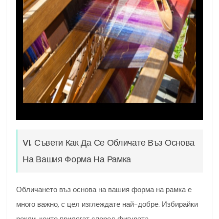
VI. Съвети Как Да Се Обличате Въз Основа
На Вашия Форма На Рамка
Обличането въз основа на вашия форма на рамка е
много важно, с цел изглеждате най-добре. Избирайки
рокли, които прилягат според фигурата