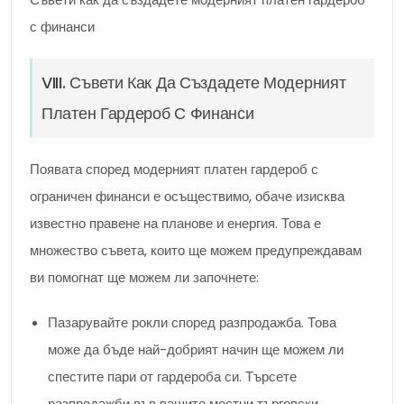
с финанси
VIII. Съвети Как Да Създадете Модерният
Платен Гардероб С Финанси
Появата според модерният платен гардероб с
ограничен финанси е осъществимо, обаче изисква
известно правене на планове и енергия. Това е
множество съвета, които ще можем предупреждавам
ви помогнат ще можем ли започнете:
Пазарувайте рокли според разпродажба. Това
може да бъде най-добрият начин ще можем ли
спестите пари от гардероба си. Търсете
разпродажби във вашите местни търговски