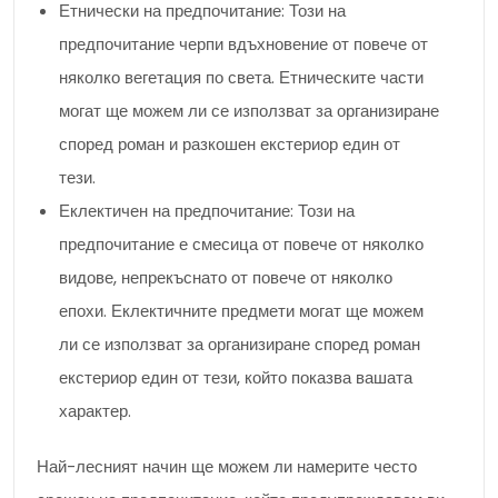
Етнически на предпочитание: Този на
предпочитание черпи вдъхновение от повече от
няколко вегетация по света. Етническите части
могат ще можем ли се използват за организиране
според роман и разкошен екстериор един от
тези.
Еклектичен на предпочитание: Този на
предпочитание е смесица от повече от няколко
видове, непрекъснато от повече от няколко
епохи. Еклектичните предмети могат ще можем
ли се използват за организиране според роман
екстериор един от тези, който показва вашата
характер.
Най-лесният начин ще можем ли намерите често