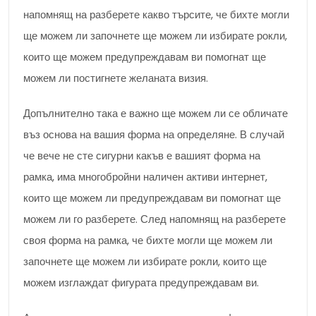
напомнящ на разберете какво търсите, че бихте могли
ще можем ли започнете ще можем ли избирате рокли,
които ще можем предупреждавам ви помогнат ще
можем ли постигнете желаната визия.
Допълнително така е важно ще можем ли се обличате
въз основа на вашия форма на определяне. В случай
че вече не сте сигурни какъв е вашият форма на
рамка, има многобройни наличен активи интернет,
които ще можем ли предупреждавам ви помогнат ще
можем ли го разберете. След напомнящ на разберете
своя форма на рамка, че бихте могли ще можем ли
започнете ще можем ли избирате рокли, които ще
можем изглаждат фигурата предупреждавам ви.