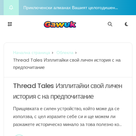
Приключенски алманах Вашият целогодишен
пътеводител за радостта и приключенията
Night on the Town Горещи концепции за облекло
за вечерен глам
Charm Chasers Местно преследване според
Начална страница
Облекла
гордост
Йога Блаженство Издигнете духа си с медитация
Thread Tales Изплитайки свой личен история с на
предпочитание
Шофиране в разкош Бляскавият лайфстайл в
съответствие с любителите в съответствие с
Thread Tales Изплитайки свой личен
история с на предпочитание
луксозни коли
Прищявката е силен устройство, който може да се
използва, с цел изразите себе си и ще можем ли
разкажете историческо минало за това полезно кой
сте. Независимо като дали че трябва направите