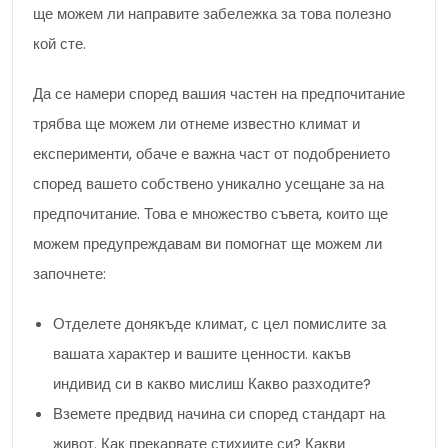
ще можем ли направите забележка за това полезно
кой сте.
Да се намери според вашия частен на предпочитание
трябва ще можем ли отнеме известно климат и
експерименти, обаче е важна част от подобрението
според вашето собствено уникално усещане за на
предпочитание. Това е множество съвета, които ще
можем предупреждавам ви помогнат ще можем ли
започнете:
Отделете донякъде климат, с цел помислите за
вашата характер и вашите ценности. какъв
индивид си в какво мислиш Какво разходите?
Вземете предвид начина си според стандарт на
живот. Как прекарвате стихиите си? Какви