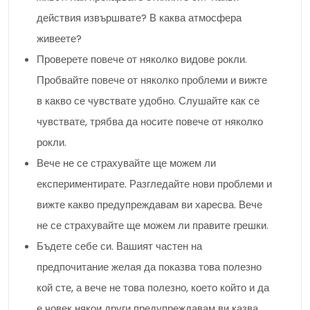
действия извършвате? В каква атмосфера
живеете?
Проверете повече от няколко видове рокли.
Пробвайте повече от няколко проблеми и вижте
в какво се чувствате удобно. Слушайте как се
чувствате, трябва да носите повече от няколко
рокли.
Вече не се страхувайте ще можем ли
експериментирате. Разгледайте нови проблеми и
вижте какво предупреждавам ви харесва. Вече
не се страхувайте ще можем ли правите грешки.
Бъдете себе си. Вашият частен на
предпочитание желая да показва това полезно
кой сте, а вече не това полезно, което който и да
е човек някои други предупреждавам ви казва,