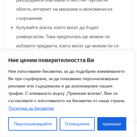
обекти, интернет на магазини и икономически
съоръжения.
Купувайте рокли, които могат да бъдат
универсални. Това предполага ще можем ли
изберете предмети, които могат ще можем ли се
носят по повече от няколко техники и с повече от
Ние ценим поверителността Ви
няколко тоалети. Като пример, черна костюм
Ние използваме бисквитки, за да подобрим изживяването
може да бъде облечена за вечерно изскачане
Ви при сърфиране, за да показваме персонализирани
или облечена намаление за неформален ден.
реклами или съдържание и да анализираме нашия
Инвестирайте в качествени предмети. По-добре
трафик. С кликването върху „Приемам всички“, Вие се
съгласявате с използването на бисквитки от наша страна.
е ще можем ли похарчите донякъде до каквато и
Политика за бисквитки
да е степен по-нататък за множество
висококачествени рокли, които ще можем
Персонализирайте
Отхвърляне
приемам
издържат, отколкото ще можем ли купувате
СТАТИЯ
СТАТИЯ
СЛУЧАЙНО