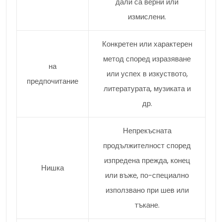
дали са верни или
измислени.
Конкретен или характерен
метод според изразяване
на
или успех в изкуството,
предпочитание
литературата, музиката и
др.
Непрекъсната
продължителност според
изпредена прежда, конец
Нишка
или въже, по-специално
използвано при шев или
тъкане.