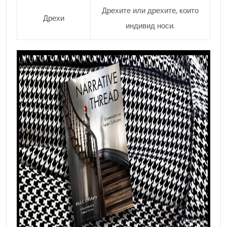
Дрехите или дрехите, които
Дрехи
индивид носи.