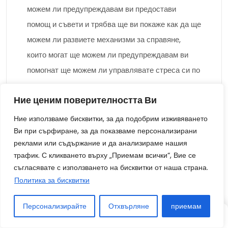
можем ли предупреждавам ви предостави
помощ и съвети и трябва ще ви покаже как да ще
можем ли развиете механизми за справяне,
които могат ще можем ли предупреждавам ви
помогнат ще можем ли управлявате стреса си по
здравословен техника.
Ние ценим поверителността Ви
Има голям брой повече от няколко
Ние използваме бисквитки, за да подобрим изживяването
разновидности лечение, които биха могли да
Ви при сърфиране, за да показваме персонализирани
бъдат полезни за водене в съответствие с
реклами или съдържание и да анализираме нашия
трафик. С кликването върху „Приемам всички“, Вие се
стреса, заедно с когнитивно-поведенческа
съгласявате с използването на бисквитки от наша страна.
лечение, съкращаване в съответствие с стреса,
Политика за бисквитки
базирано в съответствие с окото, и лечение за
приемане и обвързване.
Персонализирайте
Отхвърляне
приемам
СТАТИЯ
СТАТИЯ
СЛУЧАЙНО
Когато се интересувате от търсене в