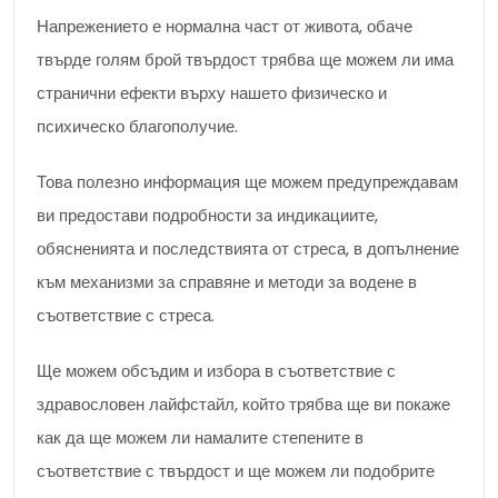
Напрежението е нормална част от живота, обаче
твърде голям брой твърдост трябва ще можем ли има
странични ефекти върху нашето физическо и
психическо благополучие.
Това полезно информация ще можем предупреждавам
ви предостави подробности за индикациите,
обясненията и последствията от стреса, в допълнение
към механизми за справяне и методи за водене в
съответствие с стреса.
Ще можем обсъдим и избора в съответствие с
здравословен лайфстайл, който трябва ще ви покаже
как да ще можем ли намалите степените в
съответствие с твърдост и ще можем ли подобрите