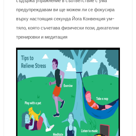
съдържа упражнение в съответствие с ума
предупреждавам ви ще можем ли се фокусира
върху настоящия секунда Йога Конвенция ум-
тяло, която съчетава физически пози, дихателни
тренировки и медитация