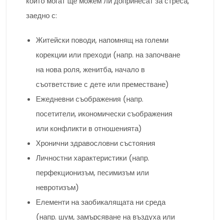
които могат ще можем ли допринесат за стреса,
заедно с:
Житейски поводи, напомнящ на големи
корекции или преходи (напр. на започване
на нова роля, женитба, начало в
съответствие с дете или преместване)
Ежедневни съображения (напр.
посетители, икономически съображения
или конфликти в отношенията)
Хронични здравословни състояния
Личностни характеристики (напр.
перфекционизъм, песимизъм или
невротизъм)
Елементи на заобикалящата ни среда
(напр. шум, замърсяване на въздуха или