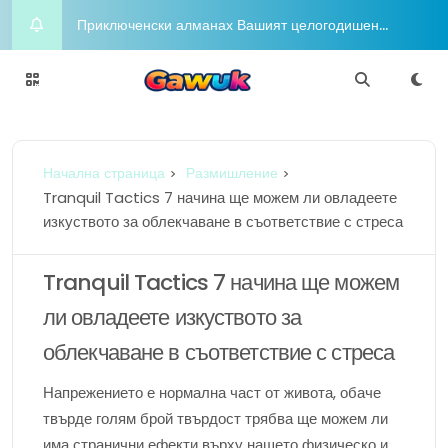
Приключенски алманах Вашият целогодишен
пътеводител за радостта и приключенията
Night on the Town Горещи концепции за облекло
за вечерен глам
Charm Chasers Местно преследване според
Начална страница
Размишление
гордост
Йога Блаженство Издигнете духа си с медитация
Tranquil Tactics 7 начина ще можем ли овладеете
изкуството за облекчаване в съответствие с стреса
Шофиране в разкош Бляскавият лайфстайл в
съответствие с любителите в съответствие с
Tranquil Tactics 7 начина ще можем
ли овладеете изкуството за
луксозни коли
облекчаване в съответствие с стреса
Напрежението е нормална част от живота, обаче
твърде голям брой твърдост трябва ще можем ли
има странични ефекти върху нашето физическо и