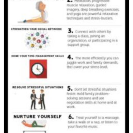
признаци идват с: Физически признаци: Усложнения
Мускулно налягане Болка в гърдите гадене диария
Емоционални признаци: […]